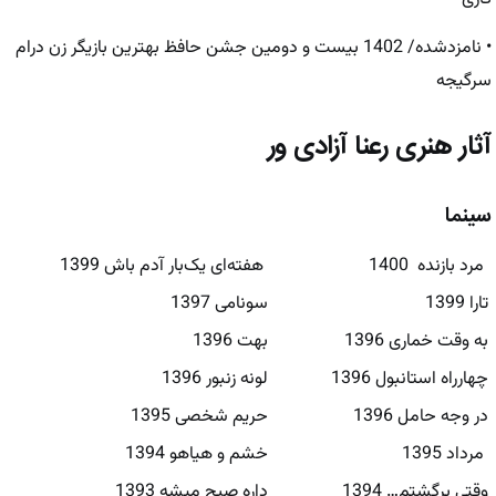
• نامزدشده/ 1402 بیست و دومین جشن حافظ بهترین بازیگر زن درام
سرگیجه
آثار هنری رعنا آزادی ور
سینما
مرد بازنده 1400
هفته‌ای یک‌بار آدم باش 1399
تارا 1399
سونامی 1397
به وقت خماری 1396
بهت 1396
چهارراه استانبول 1396
لونه زنبور 1396
در وجه حامل 1396
حریم شخصی 1395
مرداد 1395
خشم و هیاهو 1394
وقتی برگشتم… 1394
داره صبح میشه 1393