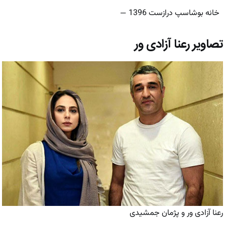
خانه بوشاسپ درازست 1396
—
تصاویر رعنا آزادی ور
رعنا آزادی ور و پژمان جمشیدی