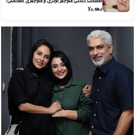
صمیمت دیدنی منوچهر نوذری و منوچهری اسماعیلی؛
دهه 70