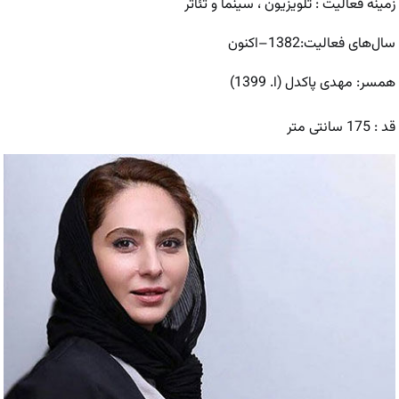
زمینه فعالیت : تلویزیون ، سینما و تئاتر
سال‌های فعالیت:1382–اکنون
همسر: مهدی پاکدل (ا. 1399)
قد : 175 سانتی متر