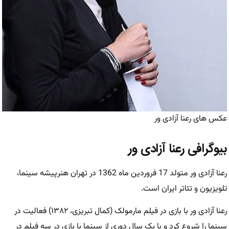
عکس های رعنا آزادی ور
بیوگرافی رعنا آزادی ور
رعنا آزادی ور متولد 17 فروردین ماه 1362 در تهران هنرپیشه سینما،
تلویزیون و تئاتر ایران است.
رعنا آزادی ور با بازی در فیلم مارمولک (کمال تبریزی، ۱۳۸۲) فعالیت در
سینما را شروع کرد و با یک سال دوری از سینما با بازی در سه فیلم در