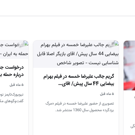
اخبار
اخبار
درخواست جنج
درباره حمله به
گریم جالب علیرضا خمسه در فیلم بهرام
بیضایی 44 سال پیش/ اقای…
۵ ماه قبل
۵ ماه قبل
نیویورک‌تایمز ن
 25
گفت‌و‌گو‌های مکر
تصویری از حضور علیرضا خمسه در فیلم «مرگ
تأیید کرده‌اند.
یزدگرد» محصول سال 1360 منتشر شد.
وندتبار در 25 سالگی