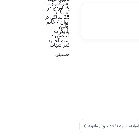
امباپه، شماره ۱۰ جدید رئال مادرید ←