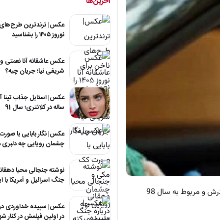
آخرین‌ها
عکس| ترندترین طرح‌های 
نوروز ۱۴۰۵ را بشناسید
عکس عاشقانه آنا نعمتی و
شریفی نیا؛ جریان چیه؟
ساله در کلانتری؛ سال 91
عکس| نگار بابایی با صور
چشمان رویایی چه دلبری م
نوشته جنجالی محیا دهقانی
جنگ اسرائیل و آمریکا با ا
به گزارش پلاس، تصویر دیده نشده از زیبا کرمعلی، بازیگر محبوب نقش زیبا در فیلم پرفروش «دینامیت»، در کنار مادرش و مربوط به سال 98
در اولین فیلمش در کنار 