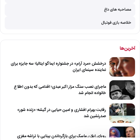
مصاحبه های داغ
خلاصه بازی فوتبال
آخرین‌ها
درخشش «مرد آرام» در جشنواره ایماگو ایتالیا؛ سه جایزه برای
نماینده سینمای ایران
ماجرای نصب سنگ مزار اکبر عبدی؛ اقدامی که بدون اطلاع
خانواده انجام شد
رقابت بهرام افشاری و امین حیایی در گیشه؛ «زنده شور»
صدرنشین شد
رویای ایلان ماسک برای بازگرداندن بینایی با تراشه مغزی