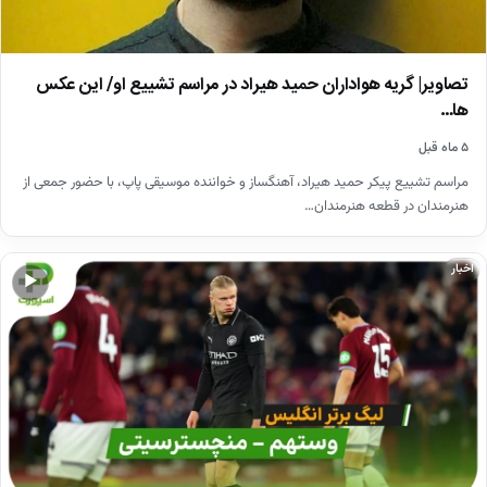
تصاویر| گریه هواداران حمید هیراد در مراسم تشییع او/ این عکس
ها…
۵ ماه قبل
مراسم تشییع پیکر حمید هیراد، آهنگساز و خواننده موسیقی پاپ، با حضور جمعی از
هنرمندان در قطعه هنرمندان…
اخبار
▶