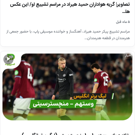
تصاویر| گریه هواداران حمید هیراد در مراسم تشییع او/ این عکس
ها…
۵ ماه قبل
مراسم تشییع پیکر حمید هیراد، آهنگساز و خواننده موسیقی پاپ، با حضور جمعی از
هنرمندان در قطعه هنرمندان…
اخبار
▶