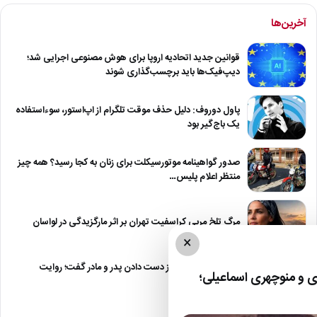
آخرین‌ها
قوانین جدید اتحادیه اروپا برای هوش مصنوعی اجرایی شد؛
دیپ‌فیک‌ها باید برچسب‌گذاری شوند
پاول دوروف: دلیل حذف موقت تلگرام از اپ‌استور، سوءاستفاده
یک باج‌گیر بود
صدور گواهینامه موتورسیکلت برای زنان به کجا رسید؟ همه چیز
منتظر اعلام پلیس…
مرگ تلخ مربی کراسفیت تهران بر اثر مارگزیدگی در لواسان
×
حمید استیلی از غم از دست دادن پدر و مادر گفت؛ روایت
 و منوچهری اسماعیلی؛
صریح…