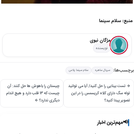
منبع: سلام سینما
مژگان نبوی
نویسنده
برچسب‌ها:
سریال ساهره
سلام سینما پلاس
→ تست بینایی را حل کنید/ آیا می توانید
چیستان را باهوش ها حل کنند: آن
توله سگ دارای کلاه کریسمس را در این
چیست که ۱۳ قلب دارد و هیچ اندام
تصویر پیدا کنید؟
دیگری ندارد؟ ←
📢
مهم‌ترین اخبار