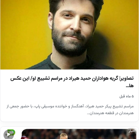
تصاویر| گریه هواداران حمید هیراد در مراسم تشییع او/ این عکس
ها…
۵ ماه قبل
مراسم تشییع پیکر حمید هیراد، آهنگساز و خواننده موسیقی پاپ، با حضور جمعی از
هنرمندان در قطعه هنرمندان…
اخبار
▶