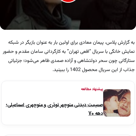
0
seconds
of
به گزارش پلاس، پیمان معادی برای اولین بار به عنوان بازیگر در شبکه
28
seconds
نمایش خانگی با سریال “افعی تهران” به کارگردانی سامان مقدم و حضور
ستارگانی چون سحر دولتشاهی و آزاده صمدی ظاهر می‌شود؛ جزئیاتی
جذاب از این سریال محصول 1402 را ببینید.
پیشنهاد مطالعه
صمیمت دیدنی منوچهر نوذری و منوچهری اسماعیلی؛
دهه 70