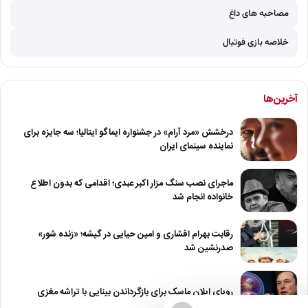
مصاحبه های داغ
خلاصه بازی فوتبال
آخرین‌ها
درخشش «مرد آرام» در جشنواره ایماگو ایتالیا؛ سه جایزه برای
نماینده سینمای ایران
ماجرای نصب سنگ مزار اکبر عبدی؛ اقدامی که بدون اطلاع
خانواده انجام شد
رقابت بهرام افشاری و امین حیایی در گیشه؛ «زنده شور»
صدرنشین شد
رویای ایلان ماسک برای بازگرداندن بینایی با تراشه مغزی