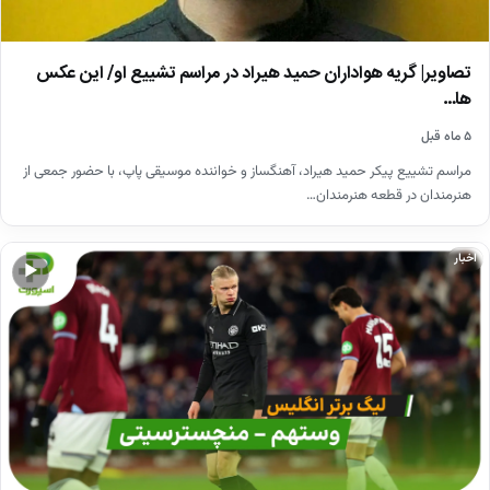
تصاویر| گریه هواداران حمید هیراد در مراسم تشییع او/ این عکس
ها…
۵ ماه قبل
مراسم تشییع پیکر حمید هیراد، آهنگساز و خواننده موسیقی پاپ، با حضور جمعی از
هنرمندان در قطعه هنرمندان…
اخبار
▶