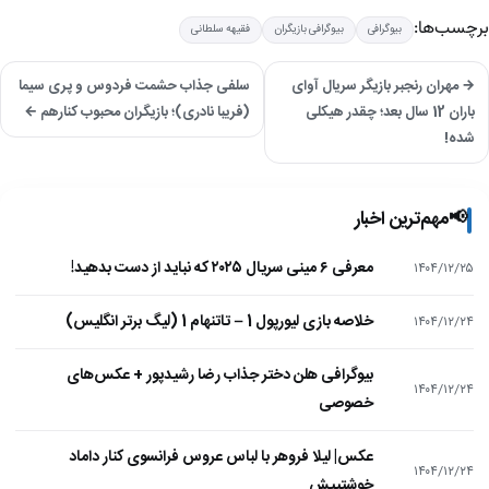
برچسب‌ها:
بیوگرافی
بیوگرافی بازیگران
فقیهه سلطانی
→ مهران رنجبر بازیگر سریال آوای
سلفی جذاب حشمت فردوس و پری سیما
باران 12 سال بعد؛ چقدر هیکلی
(فریبا نادری)؛ بازیگران محبوب کنارهم ←
شده!
📢
مهم‌ترین اخبار
معرفی ۶ مینی سریال ۲۰۲۵ که نباید از دست بدهید!
۱۴۰۴/۱۲/۲۵
خلاصه بازی لیورپول 1 – تاتنهام 1 (لیگ برتر انگلیس)
۱۴۰۴/۱۲/۲۴
بیوگرافی هلن دختر جذاب رضا رشیدپور + عکس‌های
۱۴۰۴/۱۲/۲۴
خصوصی
عکس| لیلا فروهر با لباس عروس فرانسوی کنار داماد
۱۴۰۴/۱۲/۲۴
خوشتیپش