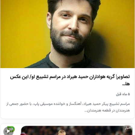
تصاویر| گریه هواداران حمید هیراد در مراسم تشییع او/ این عکس
ها…
۵ ماه قبل
مراسم تشییع پیکر حمید هیراد، آهنگساز و خواننده موسیقی پاپ، با حضور جمعی از
هنرمندان در قطعه هنرمندان…
اخبار
▶