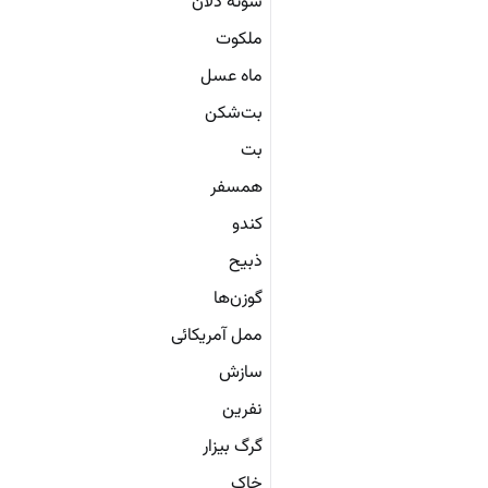
سوته دلان
ملکوت
ماه عسل
بت‌شکن
بت
همسفر
کندو
ذبیح
گوزن‌ها
ممل آمریکائی
سازش
نفرین
گرگ بیزار
خاک