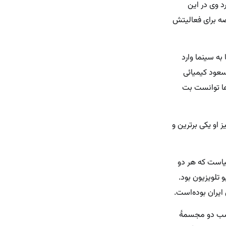
 پی می برد وی در این
صه برای فعالیتش
در فیلم طوفان در شهر ما به سینما‌ وارد
 مسعود کیمیائی
‌ها توانست بت
 او یکی برترین و
قیاست که هر دو
و تلویزیون بود.
ایران بوده‌است.
کسب دو مجسمهٔ