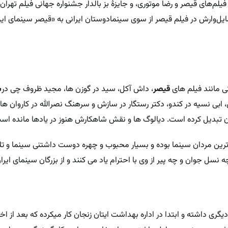
م‌های قیصر و رضا موتوری، و جایزهٔ بز بالدار جشنواره جهانی فیلم تهران ب
ایل‌وارش در فیلم قیصر از سوی سینمادوستان ایرانی به «قیصر سینمای ای
 مانند فیلم های
قیصر
، داش آکل، سید در گوزن ها، مجید ظروف چی در
س
 ابی نسیه در کندو، دکتر رستگار در سازش و سرهنگ نصرالله در کاروان ها او
ان تبدیل کرده‌ است. دیالوگ ها و نقش شاهکارش هنوز در یادها مانده اس
ارترین مردان سینما بوده و بسیار محبوب و چهره دوست داشتنی سینما و تل
ل جوان و چه پیر از وی با احترام یاد می کنند و از بزرگان سینمای ایران
ی داشته و ابتدا در اداره بهداشت ایتان زنجان کار میکرده که بعد از اخرا