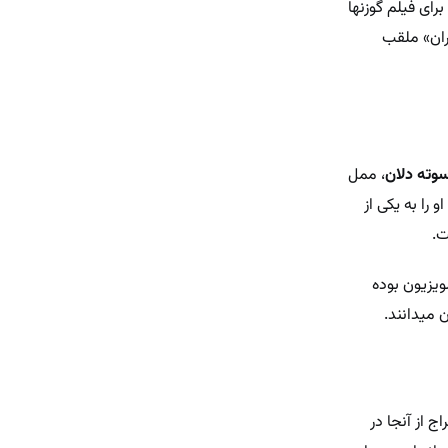
رای فیلم گوزنها
ران» ملقب
وته دلان
، ممل
 را به یکی از
ت.
ویزیون بوده
 میدانند.
ج از آنجا در