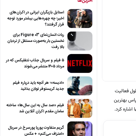
آخرین‌ها
استایل بازیگران ایرانی در اکران‌های
اخیر؛ چه چهره‌هایی بیشتر مورد توجه
قرار گرفتند؟
ربات انسان‌نمای Figure 03 برای
نخستین بار به‌صورت مستقل از نردبان
بالا رفت
۵ فیلم و سریال جذاب نتفلیکس که در
مرداد ۱۴۰۵ منتشر می‌شوند
«ادیسه»؛ هر آنچه باید درباره فیلم
جدید کریستوفر نولان بدانید
طول فعالیت
پاس بهترین
فیلم «صد سال به این سال‌ها» ساخته
 اشاره کرد.
سامان مقدم اکران آنلاین شد
گریم متفاوت پوریا پورسرخ در سریال
«اعتراف می‌کنم» + عکس