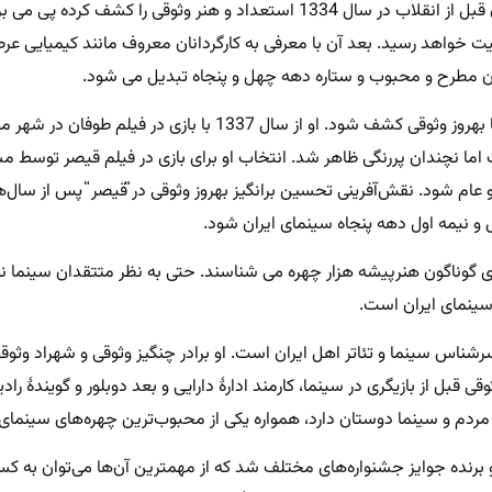
صمدی از کارگردانان قبل از انقلاب در سال 1334 استعداد و هنر وثوقی را کشف کرده
یت خواهد رسید.‌ بعد آن با معرفی به کارگردانان معروف مانند کیمیایی عر
گران مطرح و محبوب و ستاره دهه چهل و پنجاه تبدیل می شود.
شاید نزدیک به یازده سال زمان نیاز بود تا بهروز وثوقی کشف شود. او از سال 1337 با بازی 
ش‌های متفاوت اما نچندان پررنگی ظاهر شد. انتخاب او برای بازی در فیلم قیصر توسط
 و عام شود. نقش‌آفرینی تحسین برانگیز بهروز وثوقی در ̎قیصر ̎ پس از سال
و نیمه اول دهه پنجاه سینمای ایران شود.
های گوناگون هنرپیشه هزار چهره می شناسند. حتی به نظر متتقدان سینما نیز
 سینمای ایران است.
سرشناس سینما و تئاتر اهل ایران است. او برادر چنگیز وثوقی و شهراد وثو
 قبل از بازیگری در سینما، کارمند ادارهٔ دارایی و بعد دوبلور و گویندهٔ رادی
 مردم و سینما دوستان دارد، همواره یکی از محبوب‌ترین چهره‌های سینمای 
و برنده جوایز جشنواره‌های مختلف شد که از مهمترین آن‌ها می‌توان به 