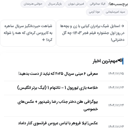
برچسب‌ها:
الیکا عبدالرزاقی
امیرعلی نبویان
بازیگر سریال
حواشی هنرمندان
سپند امیرسلیمانی
مونا کرمی
→ استایل شیک برادران کیایی با زن و بچه‌ها
شباهت حیرت‌انگیز سریال ساهره
در روز اول جشنواره فیلم فجر 1403؛ چه گل
به کایروس کره‌ای که همه را شوکه
دخترانی!
کرد! ←
📢
مهم‌ترین اخبار
معرفی ۶ مینی سریال ۲۰۲۵ که نباید از دست بدهید!
۱۴۰۴/۱۲/۲۵
خلاصه بازی لیورپول 1 – تاتنهام 1 (لیگ برتر انگلیس)
۱۴۰۴/۱۲/۲۴
بیوگرافی هلن دختر جذاب رضا رشیدپور + عکس‌های
۱۴۰۴/۱۲/۲۴
خصوصی
عکس| لیلا فروهر با لباس عروس فرانسوی کنار داماد
۱۴۰۴/۱۲/۲۴