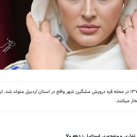
مریم مومن در تاریخ ۶ مرداد ماه سال ۱۳۷۷ در محله قره‌ درویش مشگین شهر واقع در استان اردبیل متولد ش
خار میکنند.
ذری و منوچهری اسماعیلی؛ دهه 70