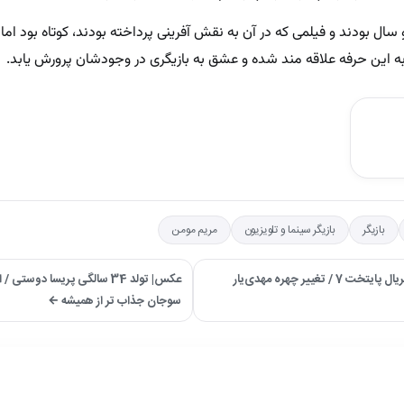
 سال بودند و فیلمی که در آن به نقش آفرینی پرداخته بودند، کوتاه بود ام
 این حرفه علاقه مند شده و عشق به بازیگری در وجودشان پرورش یابد.
بازیگر
بازیگر سینما و تلویزیون
مریم مومن
→ عکس| سفر در زمان؛ «سالار» یک سال بعد سریال پایتخت 7 / تغییر چهره مهدی‌یار
عکس| تولد 34 سالگی پریسا دوست
سوجان جذاب تر از همیشه ←