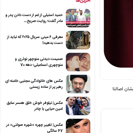
آخرین‌ها
حمید استیلی از غم از دست دادن پدر و
مادر گفت؛ روایت صریح…
معرفی ۶ مینی سریال ۲۰۲۵ که نباید از
دست بدهید!
صمیمت دیدنی منوچهر نوذری و
منوچهری اسماعیلی؛ دهه 70
عکس های خانوادگی مجتبی خامنه ای
رهبر پر از ساده زیستی
د. ایشان اصالتا
عکس| نیلوفر خوش خلق همسر سابق
امین حیایی با چادر
عکس| تغییر چهره «شهره صولتی» در
67 سالگی