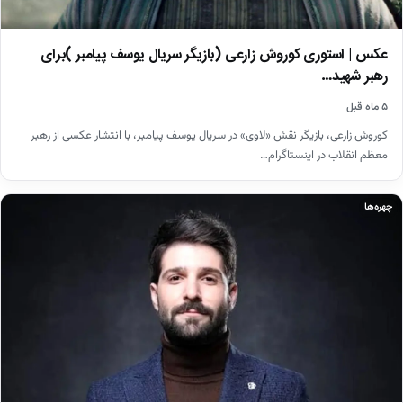
عکس | استوری کوروش زارعی (بازیگر سریال یوسف پیامبر )برای
رهبر شهید…
۵ ماه قبل
کوروش زارعی، بازیگر نقش «لاوی» در سریال یوسف پیامبر، با انتشار عکسی از رهبر
معظم انقلاب در اینستاگرام…
چهره‌ها