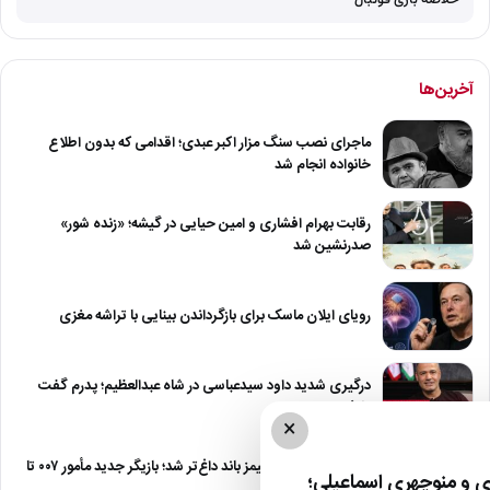
آخرین‌ها
ماجرای نصب سنگ مزار اکبر عبدی؛ اقدامی که بدون اطلاع
خانواده انجام شد
رقابت بهرام افشاری و امین حیایی در گیشه؛ «زنده شور»
صدرنشین شد
رویای ایلان ماسک برای بازگرداندن بینایی با تراشه مغزی
درگیری شدید داود سیدعباسی در شاه عبدالعظیم؛ پدرم گفت
طرف مُرد!
×
رقابت برای نقش جیمز باند داغ‌تر شد؛ بازیگر جدید مأمور ۰۰۷ تا
 و منوچهری اسماعیلی؛
پایان…