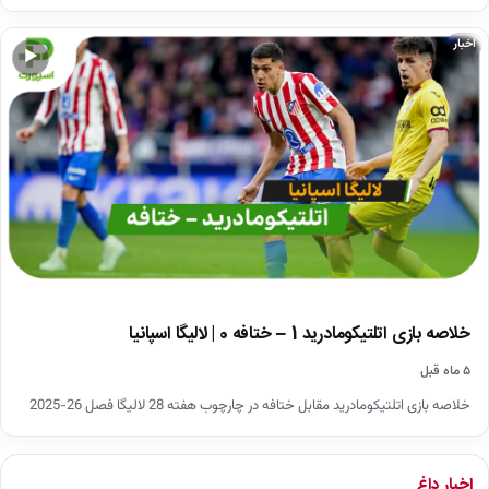
اخبار
▶
خلاصه بازی اتلتیکومادرید 1 – ختافه 0 | لالیگا اسپانیا
۵ ماه قبل
خلاصه بازی اتلتیکومادرید مقابل ختافه در چارچوب هفته 28 لالیگا فصل 26-2025
اخبار داغ