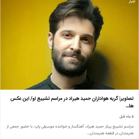
اخبار
تصاویر| گریه هواداران حمید هیراد در مراسم تشییع او/ این عکس
ها…
۵ ماه قبل
مراسم تشییع پیکر حمید هیراد، آهنگساز و خواننده موسیقی پاپ، با حضور جمعی از
هنرمندان در قطعه هنرمندان…