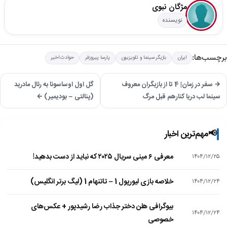
مژگان نبوی
نویسنده
برچسب‌ها:
ایران
بازیگر سینما و تلویزیون
پارسا پیروزفر
حوادث اخیر
→ سفر در زمان| 4 تا از بازیگران معروف
گل اول اوساسونا به رئال مادرید
سینما لب دریا کنارهم قبل مرگ
(پنالتی – بودیمیر) ←
📢
مهم‌ترین اخبار
معرفی ۶ مینی سریال ۲۰۲۵ که نباید از دست بدهید!
۱۴۰۴/۱۲/۲۵
خلاصه بازی لیورپول 1 – تاتنهام 1 (لیگ برتر انگلیس)
۱۴۰۴/۱۲/۲۴
بیوگرافی هلن دختر جذاب رضا رشیدپور + عکس‌های
۱۴۰۴/۱۲/۲۴
خصوصی