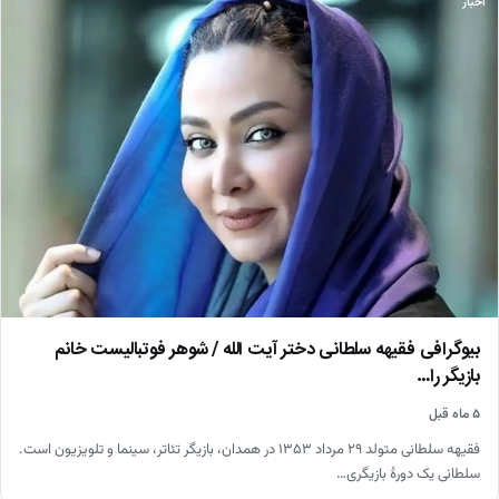
اخبار
بیوگرافی فقیهه سلطانی دختر آیت الله / شوهر فوتبالیست خانم
بازیگر را…
۵ ماه قبل
فقیهه سلطانی متولد ۲۹ مرداد ۱۳۵۳ در همدان، بازیگر تئاتر، سینما و تلویزیون است.
سلطانی یک دورهٔ بازیگری…