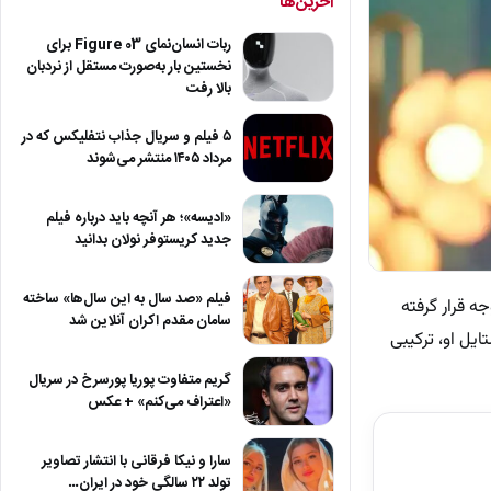
آخرین‌ها
ربات انسان‌نمای Figure 03 برای
نخستین بار به‌صورت مستقل از نردبان
بالا رفت
۵ فیلم و سریال جذاب نتفلیکس که در
مرداد ۱۴۰۵ منتشر می‌شوند
«ادیسه»؛ هر آنچه باید درباره فیلم
جدید کریستوفر نولان بدانید
فیلم «صد سال به این سال‌ها» ساخته
جه قرار گرفته
سامان مقدم اکران آنلاین شد
یل او، ترکیبی
گریم متفاوت پوریا پورسرخ در سریال
«اعتراف می‌کنم» + عکس
سارا و نیکا فرقانی با انتشار تصاویر
تولد ۲۲ سالگی خود در ایران…