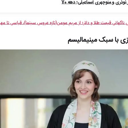
ذری و منوچهری اسماعیلی؛ دهه 70
ش ناگهانی قیمت طلا و دلار؛ از مریم مومن(تازه عروس سینما)، قیاسی تا م
ی با سبک مینیمالیسم