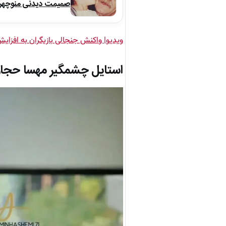
صمیمت دیدنی منوچهر نو
ویدیو| واکنش جنجالی بازیگران به افزای
استایل چشمگیر مهسا حجاز