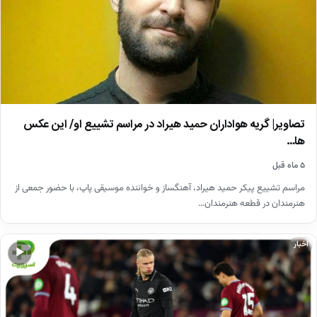
تصاویر| گریه هواداران حمید هیراد در مراسم تشییع او/ این عکس
ها…
۵ ماه قبل
مراسم تشییع پیکر حمید هیراد، آهنگساز و خواننده موسیقی پاپ، با حضور جمعی از
هنرمندان در قطعه هنرمندان…
اخبار
▶