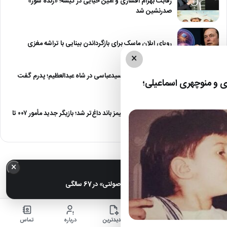
رقابت بهرام افشاری و امین حیایی در گیشه؛ «زنده شور»
صدرنشین شد
رویای ایلان ماسک برای بازگرداندن بینایی با تراشه مغزی
×
درگیری شدید داود سیدعباسی در شاه عبدالعظیم؛ پدرم گفت
 و منوچهری اسماعیلی؛
طرف مُرد!
رقابت برای نقش جیمز باند داغ‌تر شد؛ بازیگر جدید مأمور ۰۰۷ تا
پایان…
×
خبر مهم
عکس| تغییر چهره «شهره صولتی» در 67 سالگی
خانه
اخبار
جدیدترین
درباره
تماس