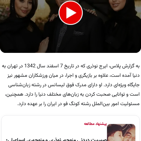
0
seconds
of
به گزارش پلاس، ایرج نوذری که در تاریخ 7 اسفند سال 1342 در تهران به
1
minute,
دنیا آمده است، علاوه بر بازیگری و اجرا، در میان ورزشکاران مشهور نیز
16
جایگاه ویژه‌ای دارد. او دارای مدرک فوق لیسانس در رشته زبان‌شناسی
seconds
است و توانایی صحبت کردن به زبان‌های مختلف دنیا را دارد. همچنین،
مسئولیت امور بین‌الملل رشته کونگ فو در ایران را بر عهده دارد.
پیشنهاد مطالعه
صمیمت دیدنی منوچهر نوذری و منوچهری اسماعیلی؛