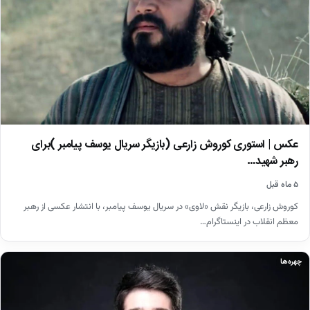
عکس | استوری کوروش زارعی (بازیگر سریال یوسف پیامبر )برای
رهبر شهید…
۵ ماه قبل
کوروش زارعی، بازیگر نقش «لاوی» در سریال یوسف پیامبر، با انتشار عکسی از رهبر
معظم انقلاب در اینستاگرام…
چهره‌ها