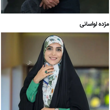
مژده لواسانی