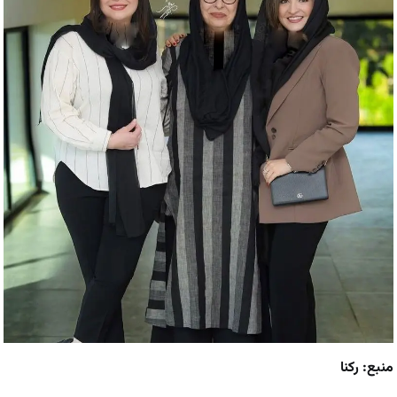
منبع: رکنا