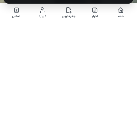
خانه
اخبار
جدیدترین
درباره
تماس
عکس | استوری کوروش زارعی (بازیگر سریال یوسف پیامبر )برای
رهبر شهید…
۵ ماه قبل
کوروش زارعی، بازیگر نقش «لاوی» در سریال یوسف پیامبر، با انتشار عکسی از رهبر
معظم انقلاب در اینستاگرام…
اخبار داغ
دنیای ارز دیجیتال
سرگرمی و فیلم، سریال و بازی