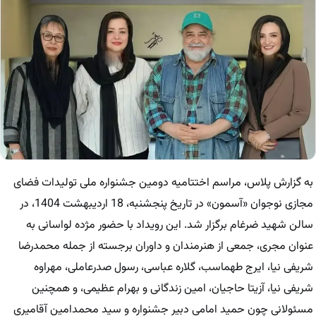
به گزارش پلاس، مراسم اختتامیه دومین جشنواره ملی تولیدات فضای
مجازی نوجوان «آسمون» در تاریخ پنجشنبه، 18 اردیبهشت 1404، در
سالن شهید ضرغام برگزار شد. این رویداد با حضور مژده لواسانی به
عنوان مجری، جمعی از هنرمندان و داوران برجسته از جمله محمدرضا
شریفی نیا، ایرج طهماسب، گلاره عباسی، رسول صدرعاملی، مهراوه
شریفی نیا، آزیتا حاجیان، امین زندگانی و بهرام عظیمی، و همچنین
مسئولانی چون حمید امامی دبیر جشنواره و سید محمدامین آقامیری