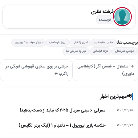
فرشته نظری
نویسنده
برچسب‌ها:
استایل هنرمندان
امین زندگانی
ایرج طهماسب
بازیگر سینما و تلویزیون
حواشی هنرمندان
مژده لواسانی
مهراوه شریفی نیا
→ استقلال – شمس آذر (کارشناسی
جرکنی بر روی سکوی قهرمانی فرنگی در
داوری)
زاگرب ←
📢
مهم‌ترین اخبار
معرفی ۶ مینی سریال ۲۰۲۵ که نباید از دست بدهید!
۱۴۰۴/۱۲/۲۵
خلاصه بازی لیورپول 1 – تاتنهام 1 (لیگ برتر انگلیس)
۱۴۰۴/۱۲/۲۴