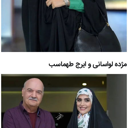
مژده لواسانی و ایرج طهماسب