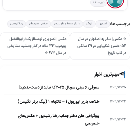
نویسنده
برچسب‌ها:
استوری
بازیگر
بازیگر سینما و تلویزیون
حواشی هنرمندان
زیبا کرمعلی
→ عکس| سفر به اصفهان در سال
عکس| تصویری نوستالژیک از ابوالفضل
52؛ خسرو شکیبایی در 29 سالگی
پورعرب 33 ساله در کنار جمشید مشایخی
در قاب تاریخ
در سال 73! ←
📢
مهم‌ترین اخبار
معرفی ۶ مینی سریال ۲۰۲۵ که نباید از دست بدهید!
۱۴۰۴/۱۲/۲۵
خلاصه بازی لیورپول 1 – تاتنهام 1 (لیگ برتر انگلیس)
۱۴۰۴/۱۲/۲۴
بیوگرافی هلن دختر جذاب رضا رشیدپور + عکس‌های
۱۴۰۴/۱۲/۲۴
خصوصی