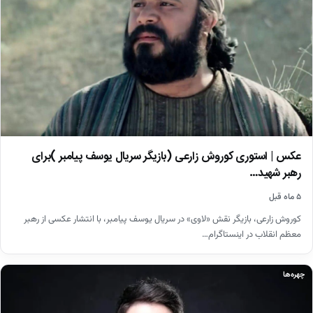
عکس | استوری کوروش زارعی (بازیگر سریال یوسف پیامبر )برای
رهبر شهید…
۵ ماه قبل
کوروش زارعی، بازیگر نقش «لاوی» در سریال یوسف پیامبر، با انتشار عکسی از رهبر
معظم انقلاب در اینستاگرام…
چهره‌ها