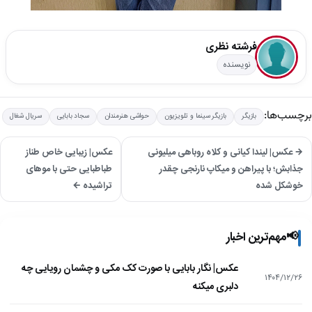
فرشته نظری
نویسنده
برچسب‌ها:
بازیگر
بازیگر سینما و تلویزیون
حواشی هنرمندان
سجاد بابایی
سریال شغال
→ عکس| لیندا کیانی و کلاه روباهی میلیونی
عکس| زیبایی خاص طناز
جذابش؛ با پیراهن و میکاپ نارنجی چقدر
طباطبایی حتی با موهای
خوشکل شده
تراشیده ←
📢
مهم‌ترین اخبار
عکس| نگار بابایی با صورت کک مکی و چشمان رویایی چه
۱۴۰۴/۱۲/۲۶
دلبری میکنه