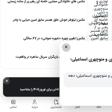
عکس های خانوادگی مجتبی خامنه ای رهبر پر از ساده زیستی
عکس| نیلوفر خوش خلق همسر سابق امین حیایی با چادر
عکس| تغییر چهره «شهره صولتی» در 67 سالگی
×
عکس| آلبوم عروسی بازیگران سریال ساهره در واقعیت
 و منوچهری اسماعیلی؛
×
خبر مهم
عکس| ترندترین طرح‌های ناخن برای نوروز ۱۴۰۵ را بشناسید
خانه
اخبار
جدیدترین
درباره
تماس