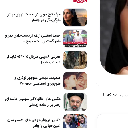
آخرین‌ها
مرگ تلخ مربی کراسفیت تهران بر اثر
مارگزیدگی در لواسان
حمید استیلی از غم از دست دادن پدر و
مادر گفت؛ روایت صریح…
معرفی ۶ مینی سریال ۲۰۲۵ که نباید از
دست بدهید!
صمیمت دیدنی منوچهر نوذری و
منوچهری اسماعیلی؛ دهه 70
انی می باشد که با
عکس های خانوادگی مجتبی خامنه ای
رهبر پر از ساده زیستی
عکس| نیلوفر خوش خلق همسر سابق
امین حیایی با چادر