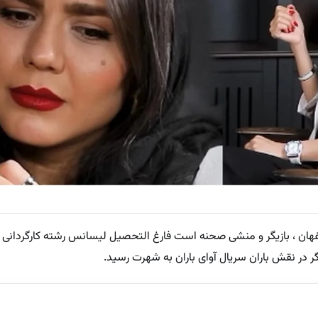
عی متولد 10 خرداد 1368 در اصفهان ، بازیگر و منشی صحنه است فارغ التحصیل لیسانس رشته کارگرد
در نقش باران سریال آوای باران به شهرت رسید.