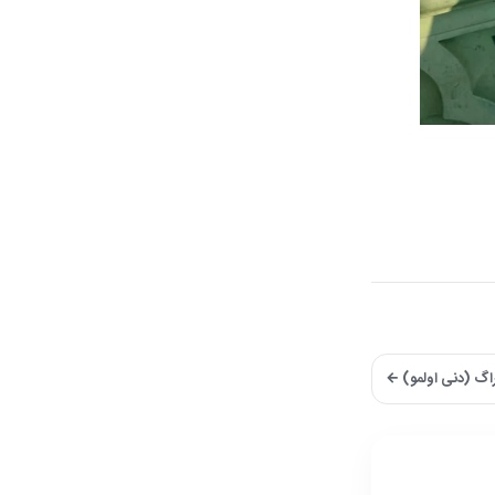
پراگ (دنی اولمو) ←