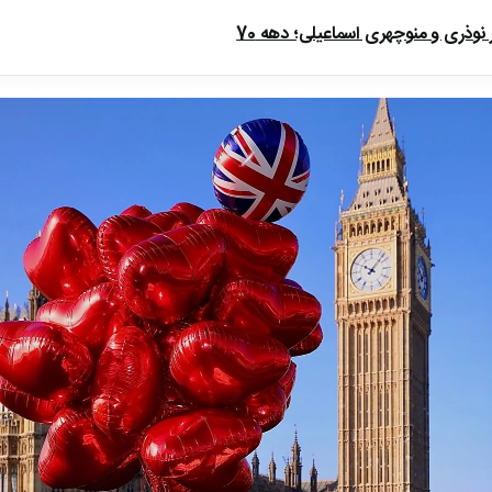
ذری و منوچهری اسماعیلی؛ دهه 70