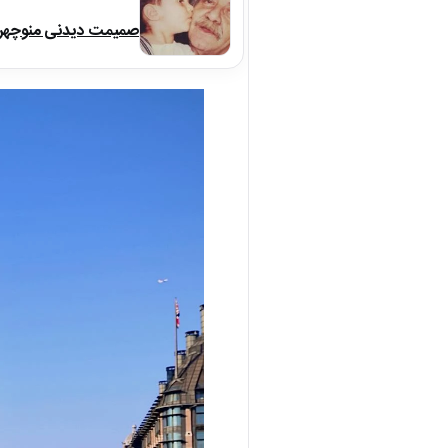
صمیمت دیدنی منوچهر نو