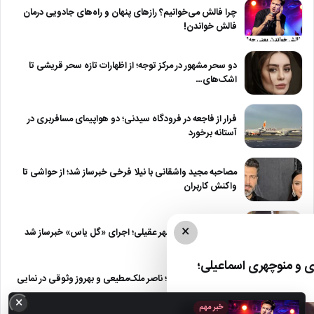
چرا فالش می‌خوانیم؟ رازهای پنهان و راه‌های جادویی درمان
فالش خواندن!
دو سحر مشهور در مرکز توجه؛ از اظهارات تازه سحر قریشی تا
اشک‌های…
فرار از فاجعه در فرودگاه سیدنی؛ دو هواپیمای مسافربری در
آستانه برخورد
مصاحبه مجید واشقانی با نیلا فرخی خبرساز شد؛ از حواشی تا
واکنش کاربران
×
شایعه بازگشت شادمهر عقیلی؛ اجرای «گل یاس» خبرساز شد
 و منوچهری اسماعیلی؛
عکس | سفر در زمان؛ ناصر ملک‌مطیعی و بهروز وثوقی در نمایی
از…
×
خبر مهم