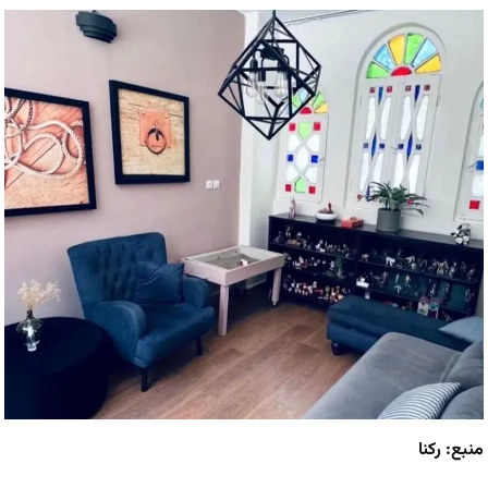
منبع: رکنا