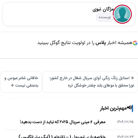
مژگان نبوی
نویسنده
همیشه اخبار
پلاس
را در اولویت نتایج گوگل ببینید
→ استایل رنگ رنگی آوای سریال شغال در خارج کشور؛
خاقانی شاعر عبوس و
نورا محقق با موهای بلند چقدر خوشگل تره
بدعنقی نیست ←
📢
مهم‌ترین اخبار
معرفی ۶ مینی سریال ۲۰۲۵ که نباید از دست بدهید!
۱۴۰۴/۱۲/۲۵
خلاصه بازی لیورپول 1 – تاتنهام 1 (لیگ برتر انگلیس)
۱۴۰۴/۱۲/۲۴