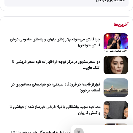
خلاصه بازی فوتبال
آخرین‌ها
چرا فالش می‌خوانیم؟ رازهای پنهان و راه‌های جادویی درمان
فالش خواندن!
دو سحر مشهور در مرکز توجه؛ از اظهارات تازه سحر قریشی تا
اشک‌های…
فرار از فاجعه در فرودگاه سیدنی؛ دو هواپیمای مسافربری در
آستانه برخورد
مصاحبه مجید واشقانی با نیلا فرخی خبرساز شد؛ از حواشی تا
واکنش کاربران
×
شایعه بازگشت شادمهر عقیلی؛ اجرای «گل یاس» خبرساز شد