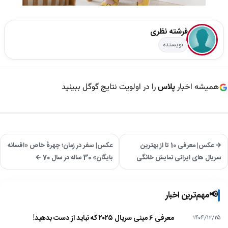
فرشته نظری
نویسنده
همیشه اخبار
پلاس
را در اولویت نتایج گوگل ببینید
→ عکس| معرفی 10 تا از بهترین
عکس| سفر در زمان؛ چهرۀ خاص «افسانه
سریال‌ های ایرانی نمایش خانگی
بایگان» 30 ساله در سال 70 ←
📢
مهم‌ترین اخبار
معرفی ۶ مینی سریال ۲۰۲۵ که نباید از دست بدهید!
۱۴۰۴/۱۲/۲۵