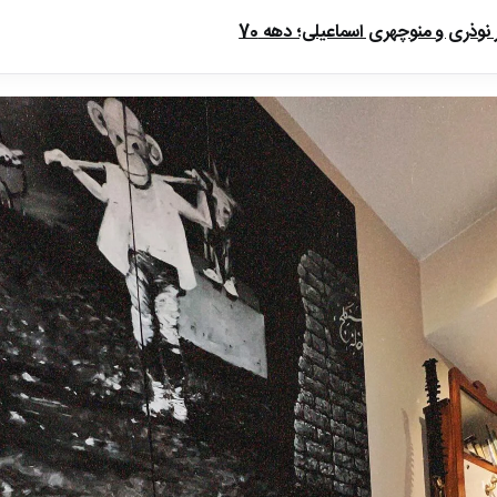
ذری و منوچهری اسماعیلی؛ دهه 70