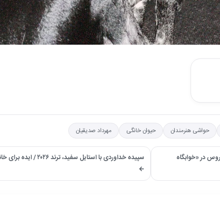
حواشی هنرمندان
حیوان خانگی
مهرداد صدیقیان
1 ساله با لباس عروس در «خوابگاه
سپیده خداوردی با استایل سفید، تر
←