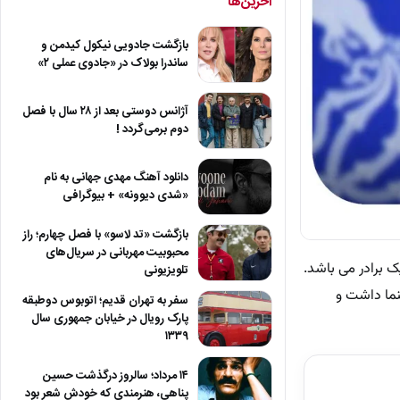
آخرین‌ها
بازگشت جادویی نیکول کیدمن و
ساندرا بولاک در «جادوی عملی ۲»
آژانس دوستی بعد از ۲۸ سال با فصل
دوم برمی‌گردد !
دانلود آهنگ مهدی جهانی به نام
«شدی دیوونه» + بیوگرافی
بازگشت «تد لاسو» با فصل چهارم؛ راز
محبوبیت مهربانی در سریال‌های
 خانواده 4 نفره متولد شد و داری یک برادر می باشد.
تلویزیونی
نما داشت و
سفر به تهران قدیم؛ اتوبوس دوطبقه
پارک رویال در خیابان جمهوری سال
۱۳۳۹
۱۴ مرداد؛ سالروز درگذشت حسین
پناهی، هنرمندی که خودش شعر بود