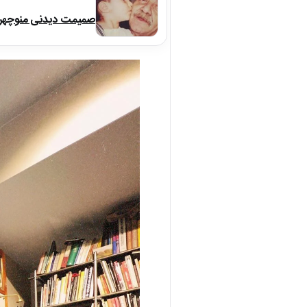
صمیمت دیدنی منوچهر نو