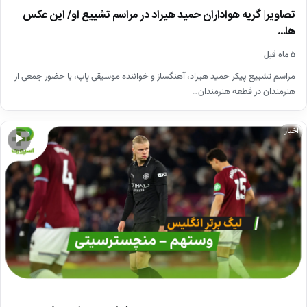
تصاویر| گریه هواداران حمید هیراد در مراسم تشییع او/ این عکس
ها…
۵ ماه قبل
مراسم تشییع پیکر حمید هیراد، آهنگساز و خواننده موسیقی پاپ، با حضور جمعی از
هنرمندان در قطعه هنرمندان…
اخبار
▶