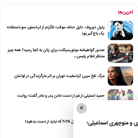
آخرین‌ها
پاول دوروف: دلیل حذف موقت تلگرام از اپ‌استور، سوءاستفاده
یک باج‌گیر بود
صدور گواهینامه موتورسیکلت برای زنان به کجا رسید؟ همه چیز
منتظر اعلام پلیس…
مرگ تلخ مربی کراسفیت تهران بر اثر مارگزیدگی در لواسان
حمید استیلی از غم از دست دادن پدر و مادر گفت؛ روایت
صریح…
×
معرفی ۶ مینی سریال ۲۰۲۵ که نباید از دست بدهید!
 و منوچهری اسماعیلی؛