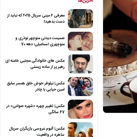
آخرین‌ها
معرفی ۶ مینی سریال ۲۰۲۵ که نباید از
دست بدهید!
صمیمت دیدنی منوچهر نوذری و
منوچهری اسماعیلی؛ دهه 70
عکس های خانوادگی مجتبی خامنه ای
رهبر پر از ساده زیستی
عکس| نیلوفر خوش خلق همسر سابق
امین حیایی با چادر
عکس| تغییر چهره «شهره صولتی» در
67 سالگی
عکس| آلبوم عروسی بازیگران سریال
ساهره در واقعیت