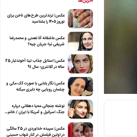
آخرین‌ها
عکس| ترندترین طرح‌های ناخن برای
نوروز ۱۴۰۵ را بشناسید
عکس عاشقانه آنا نعمتی و محمدرضا
شریفی نیا؛ جریان چیه؟
عکس| استایل جذاب تینا آخوندتبار 25
ساله در کلانتری؛ سال 91
عکس| نگار بابایی با صورت کک مکی و
چشمان رویایی چه دلبری میکنه
نوشته جنجالی محیا دهقانی درباره
جنگ اسرائیل و آمریکا با ایران / خانم…
عکس| سپیده خداوردی در 25 سالگی
در اولین فیلمش در کنار شهاب حسینی