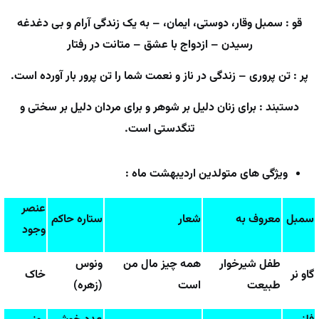
قو : سمبل وقار، دوستی، ایمان، – به یک زندگی آرام و بی دغدغه
رسیدن – ازدواج با عشق – متانت در رفتار
پر : تن پروری – زندگی در ناز و نعمت شما را تن پرور بار آورده است.
دستبند : برای زنان دلیل بر شوهر و برای مردان دلیل بر سختی و
تنگدستی است.
ویژگی های متولدین اردیبهشت ماه :
عنصر
سمبل
معروف به
شعار
ستاره حاکم
وجود
طفل شیرخوار
همه چیز مال من
ونوس
گاو نر
خاک
طبیعت
است
(زهره)