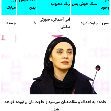
فلز
عدد خوش
روز
سنگ خوش یمن
رنگ محبوب
وجود
یمن
مبارک
آبی آسمانی، صورتی،
مس
یاقوت کبود
6
جمعه
بنفش
جاده : به اهداف و مقاصدتان میرسید و حاجت تان بر آورده خواهد
شد.