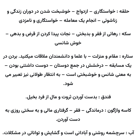
حلقه : خواستگاری – ازدواج – خوشبخت شدن در دوران زندگی و
زناشوئی – انجام یک معامله – خواستگاری و نامزدی
سکه : رهائی از فقر و بدبختی – نجات پیدا کردن از قرض و بدهی –
خوش شانسی
ستاره : مقام و منزلت – با علما و دانشمندان ملاقات میکنید. بردن در
یک مسابقه – درخشش در جمع دوستان – دوست داشتنی بودن –
به معنی شانس و خوشبختی است – به انتظار طولانی نیز تعبیر می
شود.
فندق : بدست آوردن ثروت و مال از فرد بخیل.
کاسه واژگون : درماندگی – فقر – گرفتاری مالی و به سختی روزی به
دست آوردن.
آب : سرچشمه روشنی و آبادانی است و گشایش و توانائی در مشکلات.