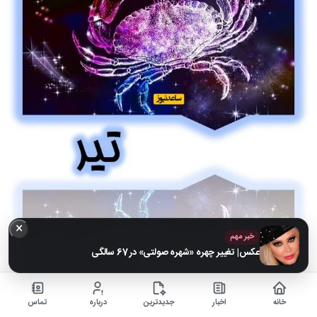
×
خبر مهم
عکس| تغییر چهره «شهره صولتی» در 67 سالگی
خانه
اخبار
جدیدترین
درباره
تماس