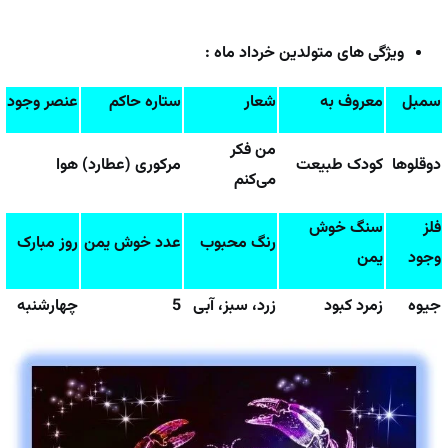
ویژگی های متولدین خرداد ماه :
سمبل
معروف به
شعار
ستاره حاکم
عنصر وجود
من فکر
دوقلوها
کودک طبیعت
مرکوری (عطارد)
هوا
می‌کنم
فلز
سنگ خوش
رنگ محبوب
عدد خوش یمن
روز مبارک
وجود
یمن
جیوه
زمرد کبود
زرد، سبز، آبی
5
چهارشنبه