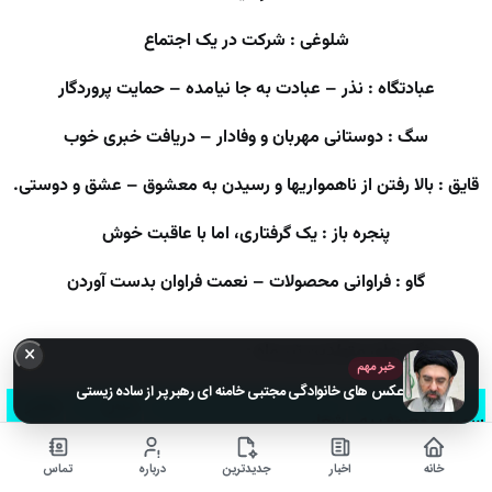
شلوغی : شرکت در یک اجتماع
عبادتگاه : نذر – عبادت به جا نیامده – حمایت پروردگار
سگ : دوستانی مهربان و وفادار – دریافت خبری خوب
قایق : بالا رفتن از ناهمواریها و رسیدن به معشوق – عشق و دوستی.
پنجره باز : یک گرفتاری، اما با عاقبت خوش
گاو : فراوانی محصولات – نعمت فراوان بدست آوردن
ویژگی های متولدین تیر ماه :
×
خبر مهم
عکس های خانوادگی مجتبی خامنه ای رهبر پر از ساده زیستی
ستاره
عنصر
سمبل
معروف به
شعار
حاکم
وجود
خانه
اخبار
جدیدترین
درباره
تماس
تازه بالغ