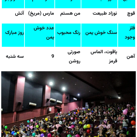
قوچ
نوزاد طبیعت
من هستم
مارس (مریخ)
آتش
فلز
عدد خوش
سنگ خوش یمن
رنگ محبوب
روز مبارک
وجود
یمن
یاقوت، الماس
صورتی
آهن
9
سه شنبه
قرمز
روشن