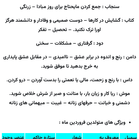
سنجاب : جمع کردن مایحتاج برای روز مبادا – زرنگی
کتاب : گشایش در کارها – دوست صمیمی و وفادار و دانشمند هرگز
اورا ترک نکنید. – تحصیل – تفکر
دود : گرفتاری – مشکلات – سختی
دامن : رنج و اندوه در برابر عشق – ناامیدی – در مقابل عشق پایداری
به خرج بدهید تا موفق شوید.
داس : با رنج و زحمت، مالی یا نعمتی را بدست آوردن – درو کردن.
موش : ریا کار و زیان بار، با متانت و صبر از شرش خلاص شوید.
دشمنی و خیانت – حرفهای زنانه – غیبت – میهمانی های زنانه
ویژگی های متولدین فروردین ماه :
سمبل
معروف به
شعار
ستاره حاکم
عنصر وجود