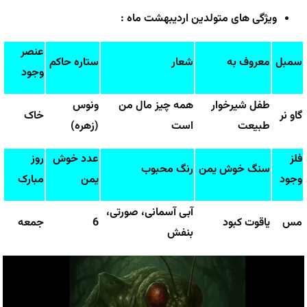
ویژگی های متولدین اردیبهشت ماه :
عنصر
سمبل
معروف به
شعار
ستاره حاکم
وجود
طفل شیرخوار
همه چیز مال من
ونوس
گاو نر
خاک
طبیعت
است
(زهره)
فلز
عدد خوش
روز
سنگ خوش یمن
رنگ محبوب
وجود
یمن
مبارک
آبی آسمانی، صورتی،
مس
یاقوت کبود
6
جمعه
بنفش