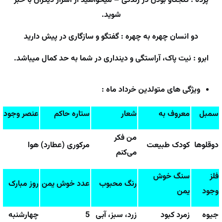
پرده : کنجکاو بودن در زندگی – میخواهید از اسرار دیگران با خبر
شوید.
دو انسان چهره به چهره : گفتگو و سازگاری در پیش دارید
ابرو : نیت پاک، آراستگی و دینداری در شما به حد کمال میباشد.
ویژگی های متولدین خرداد ماه :
سمبل
معروف به
شعار
ستاره حاکم
عنصر وجود
من فکر
دوقلوها
کودک طبیعت
مرکوری (عطارد)
هوا
می‌کنم
فلز
سنگ خوش
رنگ محبوب
عدد خوش یمن
روز مبارک
وجود
یمن
جیوه
زمرد کبود
زرد، سبز، آبی
5
چهارشنبه