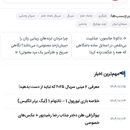
برچسب‌ها:
بازیگری
بامداد خمار
سریال
سریال بامداد خمار
سریال وحشی
سینمای ایران
نوید پورفرج
وحشی
→ داکوتا جانسون: جذابیت
چرا مردان ترندهای زیبایی زنان را
بی‌نقص در استایل ساده باشگاهی
«بیش‌ازحد مصنوعی» می‌دانند؟ نگاهی
که همه را شگفت‌زده کرد!
صریح و طنزآمیز یک مرد معمولی! ←
📢
مهم‌ترین اخبار
معرفی ۶ مینی سریال ۲۰۲۵ که نباید از دست بدهید!
۱۴۰۴/۱۲/۲۵
خلاصه بازی لیورپول 1 – تاتنهام 1 (لیگ برتر انگلیس)
۱۴۰۴/۱۲/۲۴
بیوگرافی هلن دختر جذاب رضا رشیدپور + عکس‌های
۱۴۰۴/۱۲/۲۴
خصوصی