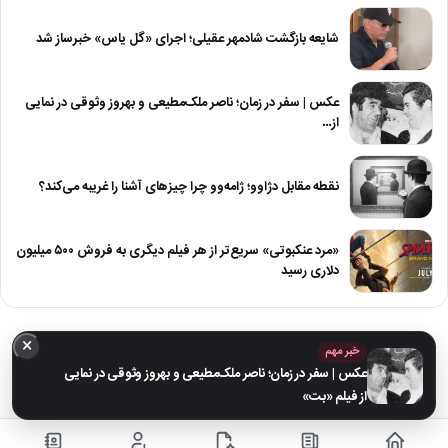
شایعه بازگشت شادمهر عقیلی؛ اجرای «گل یاس» خبرساز شد
عکس | سفر در زمان؛ ناصر ملک‌مطیعی و بهروز وثوقی در نمایی
از…
نقطه مقابل دژاوو؛ ژامه‌وو چرا چیزهای آشنا را غریبه می‌کند؟
«مرد عنکبوتی» سریع‌تر از هر فیلم دیگری به فروش ۵۰۰ میلیون
دلاری رسید
×
خبر مهم
عکس | سفر در زمان؛ ناصر ملک‌مطیعی و بهروز وثوقی در نمایی
از فیلم «بت»