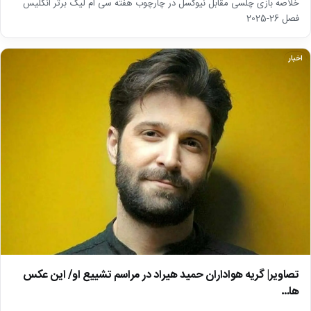
خلاصه بازی چلسی مقابل نیوکسل در چارچوب هفته سی ام لیگ برتر انگلیس
فصل 26-2025
اخبار
تصاویر| گریه هواداران حمید هیراد در مراسم تشییع او/ این عکس
ها…