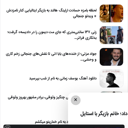
لحظه بامزه حسادت ارلینگ هالند به بازیگر ایتالیایی کنار نامزدش
+ ویدئو جنجالی
زنی ۱۳۷ سانتی‌متری که جای مت دیمون را در «ادیسه» گرفت؛
بدلکاری فراتر…
جواد عزتی؛ از خنده‌های بابا اتی تا نقش‌های جنجالی زخم کاری
و وحشی…
دانلود آهنگ یوسف زمانی به نام از شب بپرسید
بستری شدن ناگهانی چنگیز وثوقی، برادر مشهور بهروز وثوقی
×
در بیمارستان!
د؛ خانم بازیگر با استایل
دانلود آهنگ معین زد به نام خماریتو میکشم