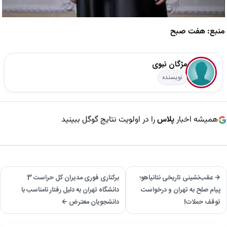
منبع: هفت صبح
مژگان نبوی
نویسنده
همیشه اخبار
پلاس
را در اولویت نتایج گوگل ببینید
→ عقب‌نشینی تاریخی نتانیاهو؛
برکناری فوری مدیران کل حراست 3
پیام صلح به تهران و درخواست
دانشگاه تهران به دلیل رفتار نامناسب با
توقف حملات!
دانشجویان معترض ←