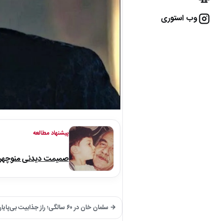
وب استوری
پیشنهاد مطالعه
صمیمت دیدنی منوچهر نو
→ سلمان خان در ۶۰ سالگی؛ راز جذابیت بی‌پایان ستاره بالیوود فاش شد!