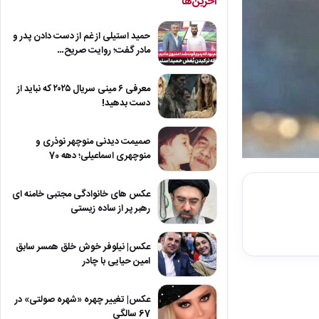
آخرین‌ها
حمید استیلی از غم از دست دادن پدر و
مادر گفت؛ روایت صریح…
معرفی ۶ مینی سریال ۲۰۲۵ که نباید از
دست بدهید!
صمیمت دیدنی منوچهر نوذری و
منوچهری اسماعیلی؛ دهه 70
عکس های خانوادگی مجتبی خامنه ای
رهبر پر از ساده زیستی
عکس| نیلوفر خوش خلق همسر سابق
امین حیایی با چادر
عکس| تغییر چهره «شهره صولتی» در
67 سالگی