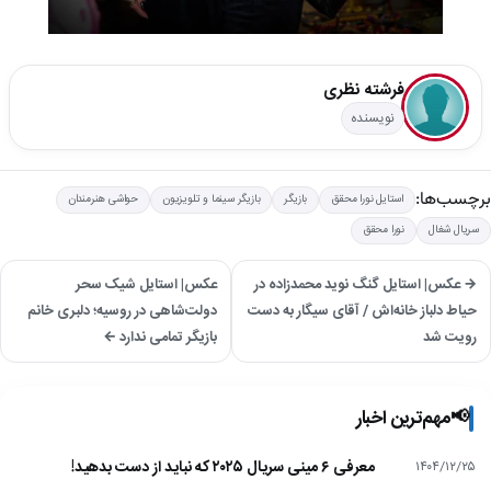
فرشته نظری
نویسنده
برچسب‌ها:
استایل نورا محقق
بازیگر
بازیگر سینما و تلویزیون
حواشی هنرمندان
سریال شغال
نورا محقق
→ عکس| استایل گنگ نوید محمدزاده در
عکس| استایل شیک سحر
حیاط دلباز خانه‌اش / آقای سیگار به دست
دولت‌شاهی در روسیه؛ دلبری خانم
رویت شد
بازیگر تمامی ندارد ←
📢
مهم‌ترین اخبار
معرفی ۶ مینی سریال ۲۰۲۵ که نباید از دست بدهید!
۱۴۰۴/۱۲/۲۵