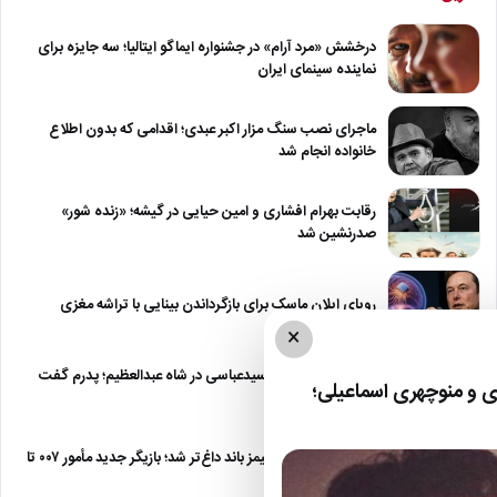
درخشش «مرد آرام» در جشنواره ایماگو ایتالیا؛ سه جایزه برای
نماینده سینمای ایران
ماجرای نصب سنگ مزار اکبر عبدی؛ اقدامی که بدون اطلاع
خانواده انجام شد
رقابت بهرام افشاری و امین حیایی در گیشه؛ «زنده شور»
صدرنشین شد
رویای ایلان ماسک برای بازگرداندن بینایی با تراشه مغزی
×
درگیری شدید داود سیدعباسی در شاه عبدالعظیم؛ پدرم گفت
 و منوچهری اسماعیلی؛
طرف مُرد!
رقابت برای نقش جیمز باند داغ‌تر شد؛ بازیگر جدید مأمور ۰۰۷ تا
پایان…