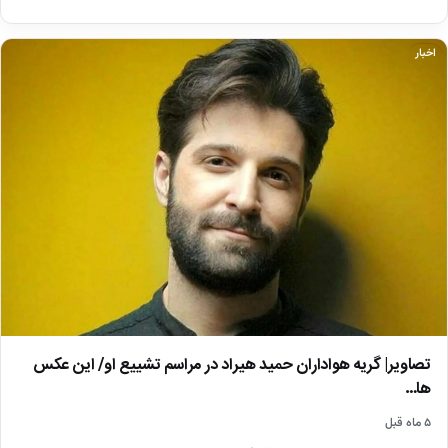
اخبار
تصاویر| گریه هواداران حمید هیراد در مراسم تشییع او/ این عکس
ها…
۵ ماه قبل