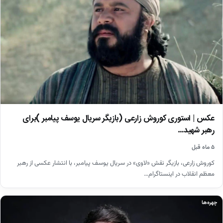
عکس | استوری کوروش زارعی (بازیگر سریال یوسف پیامبر )برای
رهبر شهید…
۵ ماه قبل
کوروش زارعی، بازیگر نقش «لاوی» در سریال یوسف پیامبر، با انتشار عکسی از رهبر
معظم انقلاب در اینستاگرام…
چهره‌ها