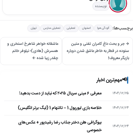
نویسنده
برچسب‌ها:
آلودگی هوا
اصفهان
تعطیلی
تعطیلی مدارس
تهران
→ جر و بحث داغ کامران تفتی و متین
عاشقانه خواهر شاهرخ استخری و
ستوده در قطار به خاطر عاشق شدن دوباره
همسرش (هادی)؛ نیلوفر خانم
بازیگر معروف!
چقدر زیبا شده ←
📢
مهم‌ترین اخبار
معرفی ۶ مینی سریال ۲۰۲۵ که نباید از دست بدهید!
۱۴۰۴/۱۲/۲۵
خلاصه بازی لیورپول 1 – تاتنهام 1 (لیگ برتر انگلیس)
۱۴۰۴/۱۲/۲۴
بیوگرافی هلن دختر جذاب رضا رشیدپور + عکس‌های
۱۴۰۴/۱۲/۲۴
خصوصی