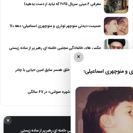
معرفی ۶ مینی سریال ۲۰۲۵ که نباید از دست بدهید!
صمیمت دیدنی منوچهر نوذری و منوچهری اسماعیلی؛ دهه 70
عکس های خانوادگی مجتبی خامنه ای رهبر پر از ساده زیستی
×
عکس| نیلوفر خوش خلق همسر سابق امین حیایی با چادر
 و منوچهری اسماعیلی؛
عکس| تغییر چهره «شهره صولتی» در 67 سالگی
×
خبر مهم
عکس های خانوادگی مجتبی خامنه ای رهبر پر از ساده زیستی