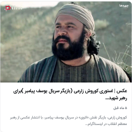
چهره‌ها
عکس | استوری کوروش زارعی (بازیگر سریال یوسف پیامبر )برای
رهبر شهید…
۵ ماه قبل
کوروش زارعی، بازیگر نقش «لاوی» در سریال یوسف پیامبر، با انتشار عکسی از رهبر
معظم انقلاب در اینستاگرام…