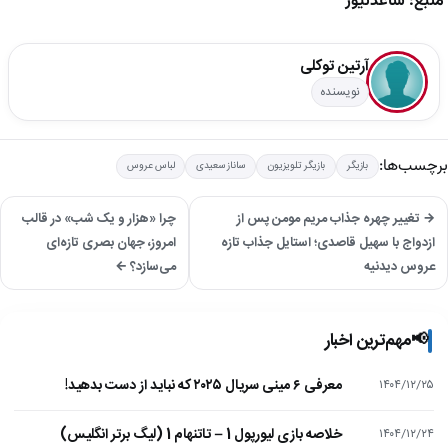
منبع: ساعدنیوز
آرتین توکلی
نویسنده
برچسب‌ها:
بازیگر
بازیگر تلویزیون
ساناز سعیدی
لباس عروس
→ تغییر چهره جذاب مریم مومن پس از
چرا «هزار و یک شب» در قالب
ازدواج با سهیل قاصدی؛ استایل جذاب تازه
امروز، جهان بصری تازه‌ای
عروس دیدنیه
می‌سازد؟ ←
📢
مهم‌ترین اخبار
معرفی ۶ مینی سریال ۲۰۲۵ که نباید از دست بدهید!
۱۴۰۴/۱۲/۲۵
خلاصه بازی لیورپول 1 – تاتنهام 1 (لیگ برتر انگلیس)
۱۴۰۴/۱۲/۲۴