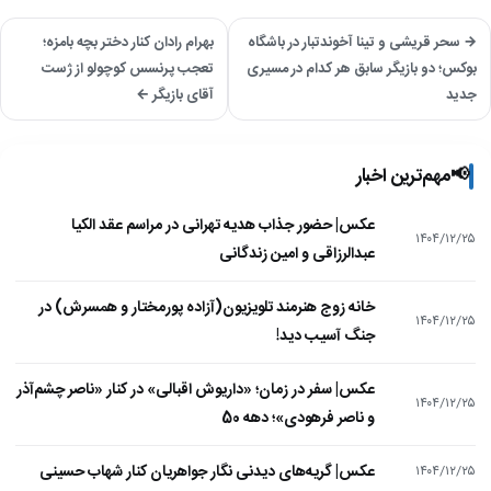
→ سحر قریشی و تینا آخوندتبار در باشگاه
بهرام رادان کنار دختر بچه بامزه؛
بوکس؛ دو بازیگر سابق هر کدام در مسیری
تعجب پرنسس کوچولو از ژست
جدید
آقای بازیگر ←
📢
مهم‌ترین اخبار
عکس| حضور جذاب هدیه تهرانی در مراسم عقد الکیا
۱۴۰۴/۱۲/۲۵
عبدالرزاقی و امین زندگانی
خانه زوج هنرمند تلویزیون(آزاده پورمختار و همسرش) در
۱۴۰۴/۱۲/۲۵
جنگ آسیب دید!
عکس| سفر در زمان؛ «داریوش اقبالی» در کنار «ناصر چشم‌آذر
۱۴۰۴/۱۲/۲۵
و ناصر فرهودی»؛ دهه 50
عکس| گریه‌های دیدنی نگار جواهریان کنار شهاب حسینی
۱۴۰۴/۱۲/۲۵