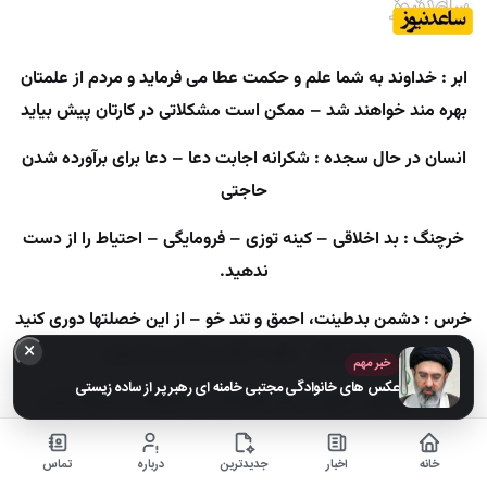
ابر : خداوند به شما علم و حکمت عطا می فرماید و مردم از علمتان
بهره مند خواهند شد – ممکن است مشکلاتی در کارتان پیش بیاید
انسان در حال سجده : شکرانه اجابت دعا – دعا برای برآورده شدن
حاجتی
خرچنگ : بد اخلاقی – کینه توزی – فرومایگی – احتیاط را از دست
ندهید.
خرس : دشمن بدطینت، احمق و تند خو – از این خصلتها دوری کنید
×
– تکیه گاه – یاور- متکی به کسی یا چیزی
خبر مهم
عکس های خانوادگی مجتبی خامنه ای رهبر پر از ساده زیستی
سد : موانع و دفاع در برابر هیجانات و مشکلات به وجود آمده
شتر : ثروت ماندگار – خیر و برکت – روزی فراوان
خانه
اخبار
جدیدترین
درباره
تماس