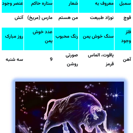
سمبل
معروف به
شعار
ستاره حاکم
عنصر وجود
قوچ
نوزاد طبیعت
من هستم
مارس (مریخ)
آتش
فلز
عدد خوش
سنگ خوش یمن
رنگ محبوب
روز مبارک
وجود
یمن
یاقوت، الماس
صورتی
آهن
9
سه شنبه
قرمز
روشن