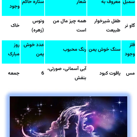
سمبل
معروف به
شعار
ستاره حاکم
وجود
طفل شیرخوار
همه چیز مال من
ونوس
گاو نر
خاک
طبیعت
است
(زهره)
فلز
عدد خوش
روز
سنگ خوش یمن
رنگ محبوب
وجود
یمن
مبارک
آبی آسمانی، صورتی،
مس
یاقوت کبود
6
جمعه
بنفش