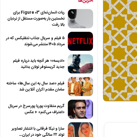
آخرین‌ها
ربات انسان‌نمای Figure 03 برای
نخستین بار به‌صورت مستقل از نردبان
بالا رفت
۵ فیلم و سریال جذاب نتفلیکس که در
مرداد ۱۴۰۵ منتشر می‌شوند
«ادیسه»؛ هر آنچه باید درباره فیلم
جدید کریستوفر نولان بدانید
فیلم «صد سال به این سال‌ها» ساخته
سامان مقدم اکران آنلاین شد
گریم متفاوت پوریا پورسرخ در سریال
«اعتراف می‌کنم» + عکس
سارا و نیکا فرقانی با انتشار تصاویر
تولد ۲۲ سالگی خود در ایران…