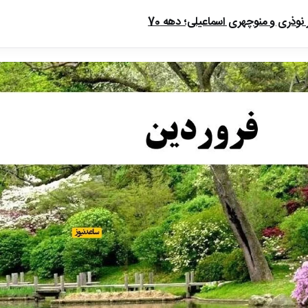
ذری و منوچهری اسماعیلی؛ دهه 70