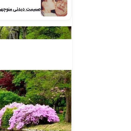
صمیمت دیدنی منوچهر نو