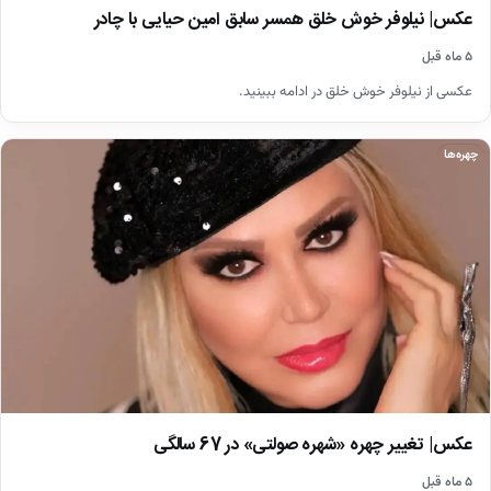
عکس| نیلوفر خوش خلق همسر سابق امین حیایی با چادر
۵ ماه قبل
عکسی از نیلوفر خوش خلق در ادامه ببینید.
چهره‌ها
عکس| تغییر چهره «شهره صولتی» در 67 سالگی
۵ ماه قبل