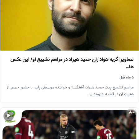
تصاویر| گریه هواداران حمید هیراد در مراسم تشییع او/ این عکس
ها…
۵ ماه قبل
مراسم تشییع پیکر حمید هیراد، آهنگساز و خواننده موسیقی پاپ، با حضور جمعی از
هنرمندان در قطعه هنرمندان…
اخبار
▶