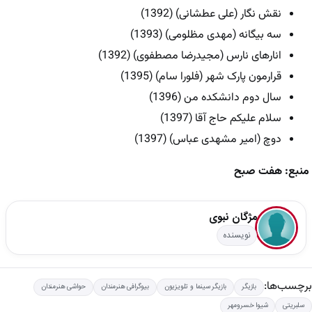
نقش نگار (علی عطشانی) (1392)
سه بیگانه (مهدی مظلومی) (1393)
انارهای نارس (مجیدرضا مصطفوی) (1392)
قرارمون پارک شهر (فلورا سام) (1395)
سال دوم دانشکده من (1396)
سلام علیکم حاج آقا (1397)
دوچ (امیر مشهدی عباس) (1397)
منبع: هفت صبح
مژگان نبوی
نویسنده
برچسب‌ها:
بازیگر
بازیگر سینما و تلویزیون
بیوگرافی هنرمندان
حواشی هنرمندان
سلبریتی
شیوا خسرومهر