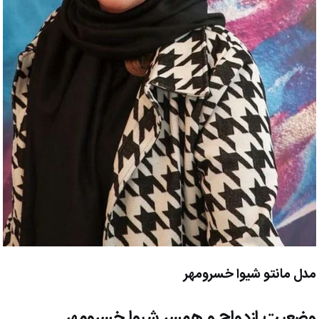
مدل مانتو شیوا خسرومهر
وضعیت ازدواج و همسر شیوا خسرومهر