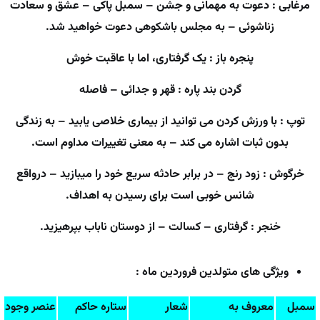
مرغابی : دعوت به مهمانی و جشن – سمبل پاکی – عشق و سعادت
زناشوئی – به مجلس باشکوهی دعوت خواهید شد.
پنجره باز : یک گرفتاری، اما با عاقبت خوش
گردن بند پاره : قهر و جدائی – فاصله
توپ : با ورزش کردن می توانید از بیماری خلاصی یابید – به زندگی
بدون ثبات اشاره می کند – به معنی تغییرات مداوم است.
خرگوش : زود رنج – در برابر حادثه سریع خود را میبازید – درواقع
شانس خوبی است برای رسیدن به اهداف.
خنجر : گرفتاری – کسالت – از دوستان ناباب بپرهیزید.
ویژگی های متولدین فروردین ماه :
سمبل
معروف به
شعار
ستاره حاکم
عنصر وجود