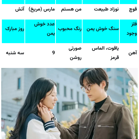
قوچ
نوزاد طبیعت
من هستم
مارس (مریخ)
آتش
فلز
عدد خوش
سنگ خوش یمن
رنگ محبوب
روز مبارک
وجود
یمن
یاقوت، الماس
صورتی
آهن
9
سه شنبه
قرمز
روشن