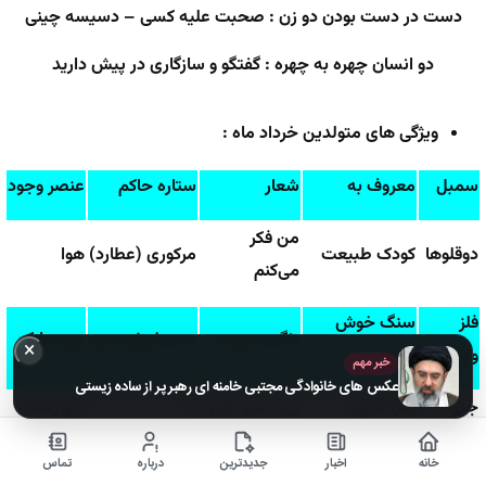
دست در دست بودن دو زن : صحبت علیه کسی – دسیسه چینی
دو انسان چهره به چهره : گفتگو و سازگاری در پیش دارید
ویژگی های متولدین خرداد ماه :
سمبل
معروف به
شعار
ستاره حاکم
عنصر وجود
من فکر
دوقلوها
کودک طبیعت
مرکوری (عطارد)
هوا
می‌کنم
فلز
سنگ خوش
رنگ محبوب
عدد خوش یمن
روز مبارک
×
وجود
یمن
خبر مهم
عکس های خانوادگی مجتبی خامنه ای رهبر پر از ساده زیستی
جیوه
زمرد کبود
زرد، سبز، آبی
5
چهارشنبه
خانه
اخبار
جدیدترین
درباره
تماس