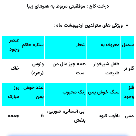
درخت کاج : موفقیتی مربوط به هنرهای زیبا
ویژگی های متولدین اردیبهشت ماه :
عنصر
سمبل
معروف به
شعار
ستاره حاکم
وجود
طفل شیرخوار
همه چیز مال من
ونوس
گاو نر
خاک
طبیعت
است
(زهره)
فلز
عدد خوش
روز
سنگ خوش یمن
رنگ محبوب
وجود
یمن
مبارک
آبی آسمانی، صورتی،
مس
یاقوت کبود
6
جمعه
بنفش