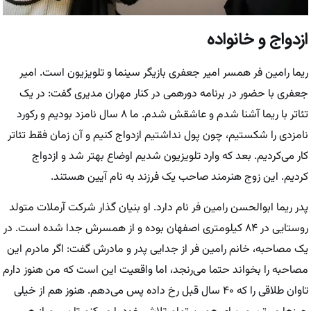
ازدواج و خانواده
ریما رامین فر همسر امیر جعفری بازیگر سینما و تلویزیون است. امیر
جعفری با حضور در برنامه دورهمی در کنار مهران مدیری گفت: در یک
تئاتر با ریما آشنا شدم و عاشقش شدم. ما ۸ سال نامزد بودیم و رکورد
نامزدی را شکستیم، چون پول نداشتیم ازدواج کنیم و آن زمان فقط تئاتر
کار می‌کردیم. بعد که وارد تلویزیون شدیم اوضاع بهتر شد و ازدواج
کردیم. این زوج هنرمند صاحب یک فرزند به نام آیین هستند.
پدر ریما ابوالحسن رامین فر نام دارد. او بنیان گذار شرکت آرملات متولد
روستایی در ۸۴ کیلومتری اصفهان بوده و از همسرش جدا شده است. در
یک مصاحبه، خانم رامین فر از جدایی پدر و مادرش گفت: اگر مادرم این
مصاحبه را بخواند حتما می‌رنجد، اما واقعیت این است که من هنوز دارم
تاوان طلاقی را که ۴۰ سال قبل رخ داده پس می‌دهم. هنوز هم از خیلی