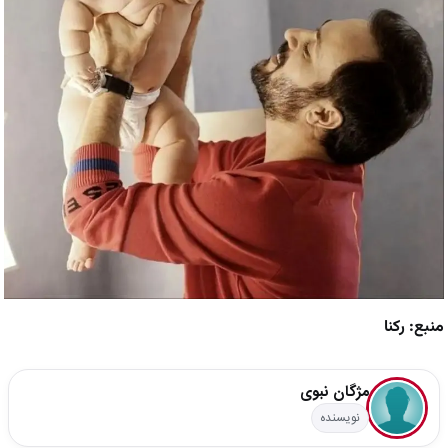
منبع: رکنا
مژگان نبوی
نویسنده