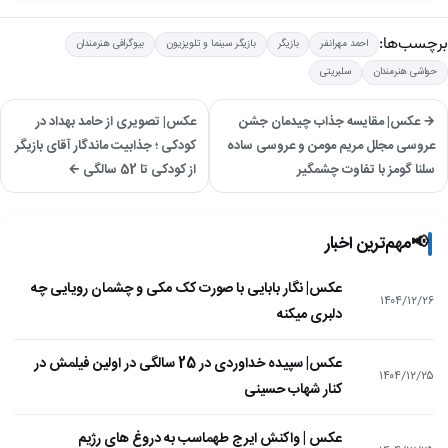
برچسب‌ها:
احمد مهرانفر
بازیگر
بازیگر سینما و تلویزیون
بیوگرافی هنرمندان
حواشی هنرمندان
سلبریتی
→ عکس| مقایسه جذاب چیدمان جشن
عکس| تصویری از حامد بهداد در
عروسی مجلل مریم مومن و عروسی ساده
کودکی ؛ جذابیت ماندگار آقای بازیگر
سلنا گومز با تفاوت چشمگیر
از کودکی تا 52 سالگی ←
📢
مهم‌ترین اخبار
عکس| نگار بابایی با صورت کک مکی و چشمان رویایی چه
۱۴۰۴/۱۲/۲۶
دلبری میکنه
عکس| سپیده خداوردی در 25 سالگی در اولین فیلمش در
۱۴۰۴/۱۲/۲۵
کنار شهاب حسینی
عکس | واکنش ایرج طهماسب به دروغ های رژیم