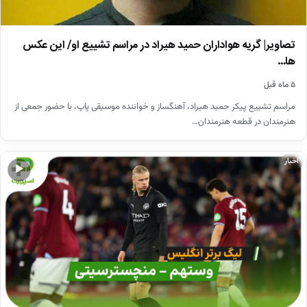
تصاویر| گریه هواداران حمید هیراد در مراسم تشییع او/ این عکس
ها…
۵ ماه قبل
مراسم تشییع پیکر حمید هیراد، آهنگساز و خواننده موسیقی پاپ، با حضور جمعی از
هنرمندان در قطعه هنرمندان…
اخبار
▶