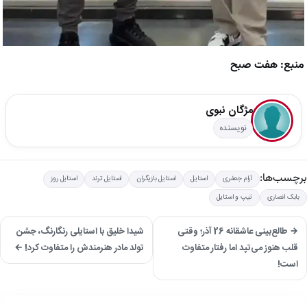
منبع: هفت صبح
مژگان نبوی
نویسنده
برچسب‌ها:
آرام جعفری
استایل
استایل بازیگران
استایل ترند
استایل روز
بابک انصاری
تیپ و استایل
→ طالع‌بینی عاشقانه 26 آذر؛ وقتی
شیدا خلیق با استایلی رنگارنگ، جشن
قلب هنوز می‌تپد اما رفتار متفاوت
تولد مادر هنرمندش را متفاوت کرد! ←
است!