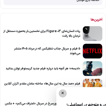
خلاصه بازی فوتبال
آخرین‌ها
ربات انسان‌نمای Figure 03 برای نخستین بار به‌صورت مستقل از
نردبان بالا رفت
۵ فیلم و سریال جذاب نتفلیکس که در مرداد ۱۴۰۵ منتشر
می‌شوند
«ادیسه»؛ هر آنچه باید درباره فیلم جدید کریستوفر نولان بدانید
فیلم «صد سال به این سال‌ها» ساخته سامان مقدم اکران آنلاین
شد
×
گریم متفاوت پوریا پورسرخ در سریال «اعتراف می‌کنم» + عکس
 و منوچهری اسماعیلی؛