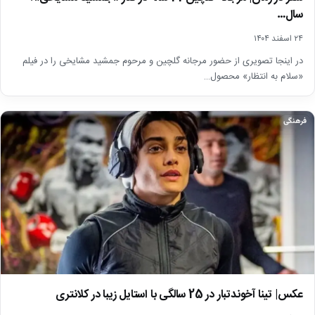
سال…
۲۴ اسفند ۱۴۰۴
در اینجا تصویری از حضور مرجانه گلچین و مرحوم جمشید مشایخی را در فیلم
«سلام به انتظار» محصول…
فرهنگی
عکس| تینا آخوندتبار در 25 سالگی با استایل زیبا در کلانتری