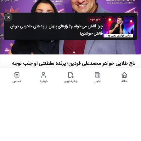
×
خبر مهم
چرا فالش می‌خوانیم؟ رازهای پنهان و راه‌های جادویی درمان
فالش خواندن!
تاج طلایی خواهر محمدعلی فردین؛ پرنده سلطنتی او جلب توجه
کرد
خانه
اخبار
جدیدترین
درباره
تماس
۲۴ اسفند ۱۴۰۴
عکسی جذاب از خواهر محمدعلی فردین در ادامه ببینید.
1
2
3
4
5
10
20
30
»
صفحه آخر