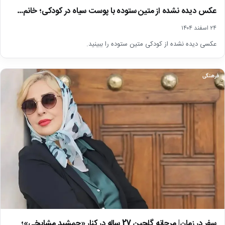
عکس دیده نشده از متین ستوده با پوست سیاه در کودکی؛ خانم…
۲۴ اسفند ۱۴۰۴
عکسی دیده نشده از کودکی متین ستوده را ببینید.
فرهنگی
سفر در زمان| مرجانه گلچین 27 ساله در کنار «جمشید مشایخی»؛