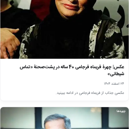
عکس| چهرۀ فریماه فرجامی 40 ساله در پشت‌صحنۀ «تماس
شیطانی»
۲۴ اسفند ۱۴۰۴
عکسی جذاب از فریماه فرجامی در ادامه ببینید.
چهره‌ها