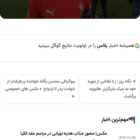
0
seconds
of
1
minute,
همیشه اخبار
پلاس
را در اولویت نتایج گوگل ببینید
32
seconds
→ نگاه روز | ز با نقاشی از چهره
بیوگرافی محسن یگانه خواننده پرطرفدار؛ از
خود به سبک بازیگران هالیوود
شهادت پدر تا ازدواج + عکس های خصوصی
برگشت
←
📢
مهم‌ترین اخبار
عکس| حضور جذاب هدیه تهرانی در مراسم عقد الکیا
۱۴۰۴/۱۲/۲۵