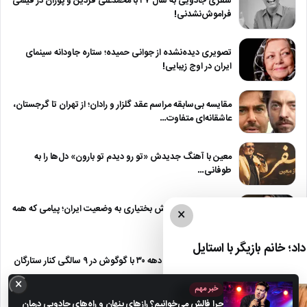
سفری جادویی به سال ۴۷ با محمدعلی فردین و پوران در فیلمی
فراموش‌نشدنی!
تصویری دیده‌نشده از جوانی حمیده؛ ستاره جاودانه سینمای
ایران در اوج زیبایی!
مقایسه بی‌سابقه مراسم عقد گلزار و رادان؛ از تهران تا گرجستان،
عاشقانه‌ای متفاوت…
معین با آهنگ جدیدش «تو رو دیدم تو بارون» دل‌ها را به
طوفانی…
واکنش معنادار بهنوش بختیاری به وضعیت ایران؛ پیامی که همه
×
را به تامل…
د؛ خانم بازیگر با استایل
سفر شگفت‌انگیز به دهه ۳۰ با گوگوش در ۹ سالگی کنار ستارگان
آن…
×
خبر مهم
چرا فالش می‌خوانیم؟ رازهای پنهان و راه‌های جادویی درمان