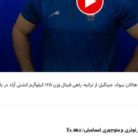
امیرحسین زارع با برتری ۷ بر صفر مقابل هاکان بیوک جینگیل از ترکیه، راهی ف
e
ذری و منوچهری اسماعیلی؛ دهه 70