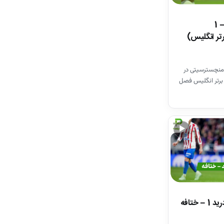
خلاصه بازی وستهم 1 – 1
تر انگلیس)
منچسترسیتی در
برتر انگلیس فصل
▶
خلاصه بازی اتلتیکومادرید 1 – ختافه