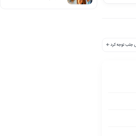
بش جلب توجه کرد ←