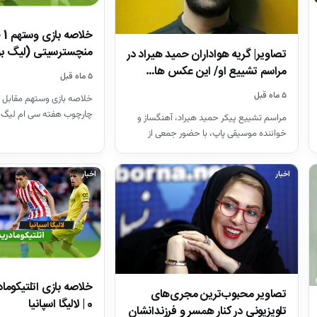
منچسترسیتی (لیگ بر
تصاویر| گریه هواداران حمید هیراد در
مراسم تشییع او/ این عکس ها…
۵ ماه قبل
۵ ماه قبل
خلاصه بازی وستهم مقابل 
چارچوب هفته سی ام لیگ 
مراسم تشییع پیکر حمید هیراد، آهنگساز و
26-2025
خواننده موسیقی پاپ، با حضور جمعی از
هنرمندان در قطعه هنرمندان…
اخبار
اخبار
تصاویر محبوب‌ترین مجری‌های
0 | لالیگا اسپانیا
تلویزیونی در کنار همسر و فرزندانشان