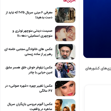
آخرین‌ها
معرفی ۶ مینی سریال ۲۰۲۵ که نباید از
دست بدهید!
صمیمت دیدنی منوچهر نوذری و
منوچهری اسماعیلی؛ دهه 70
عکس های خانوادگی مجتبی خامنه ای
رهبر پر از ساده زیستی
0
seconds
of
عکس| نیلوفر خوش خلق همسر سابق
ینال وزن ۱۲۵ کیلوگرم کشتی آزاد در بازی‌های کشورهای
7
امین حیایی با چادر
minutes,
57
seconds
Volum
عکس| تغییر چهره «شهره صولتی» در
90%
67 سالگی
عکس| آلبوم عروسی بازیگران سریال
ساهره در واقعیت