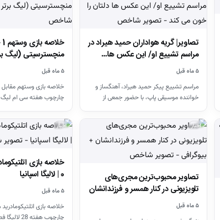
تصاویر| گریه هواداران حمید هیراد در
مراسم تشییع او/ این عکس ها…
منچسترسیتی (لیگ بر
۵ ماه قبل
۵ ماه قبل
مراسم تشییع پیکر حمید هیراد، آهنگساز و
خلاصه بازی وستهم مقابل 
خواننده موسیقی پاپ، با حضور جمعی از
چارچوب هفته سی ام لیگ 
هنرمندان در قطعه هنرمندان…
26-2025
اخبار
اخبار
0 | لالیگا اسپانیا
تصاویر محبوب‌ترین مجری‌های
تلویزیونی در کنار همسر و فرزندانشان
۵ ماه قبل
+ بیوگرافی
۵ ماه قبل
خلاصه بازی اتلتیکومادرید م
چارچوب هفته 28 لالیگا فصل 26-2025