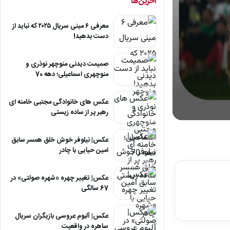
آخرین‌ها
معرفی ۶ مینی سریال ۲۰۲۵ که نباید از
دست بدهید!
صمیمت دیدنی منوچهر نوذری و
منوچهری اسماعیلی؛ دهه 70
عکس های خانوادگی مجتبی خامنه ای
رهبر پر از ساده زیستی
0
seconds
of
عکس| نیلوفر خوش خلق همسر سابق
0
امین حیایی با چادر
seconds
Volum
90%
عکس| تغییر چهره «شهره صولتی» در
67 سالگی
عکس| آلبوم عروسی بازیگران سریال
ساهره در واقعیت