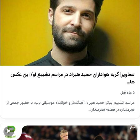
تصاویر| گریه هواداران حمید هیراد در مراسم تشییع او/ این عکس
ها…
۵ ماه قبل
مراسم تشییع پیکر حمید هیراد، آهنگساز و خواننده موسیقی پاپ، با حضور جمعی از
هنرمندان در قطعه هنرمندان…
اخبار
▶