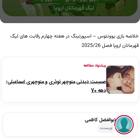
0
seconds
of
خلاصه بازی یوونتوس – اسپورتینگ در هفته چهارم رقابت های لیگ
3
minutes,
قهرمانان اروپا فصل 2025/26
5
seconds
پیشنهاد مطالعه
صمیمت دیدنی منوچهر نوذری و منوچهری اسماعیلی؛
دهه 70
ابوالفضل کاظمی
نویسنده