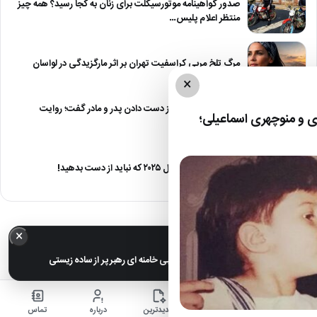
صدور گواهینامه موتورسیکلت برای زنان به کجا رسید؟ همه چیز
منتظر اعلام پلیس…
مرگ تلخ مربی کراسفیت تهران بر اثر مارگزیدگی در لواسان
×
حمید استیلی از غم از دست دادن پدر و مادر گفت؛ روایت
 و منوچهری اسماعیلی؛
صریح…
معرفی ۶ مینی سریال ۲۰۲۵ که نباید از دست بدهید!
×
خبر مهم
عکس های خانوادگی مجتبی خامنه ای رهبر پر از ساده زیستی
خانه
اخبار
جدیدترین
درباره
تماس