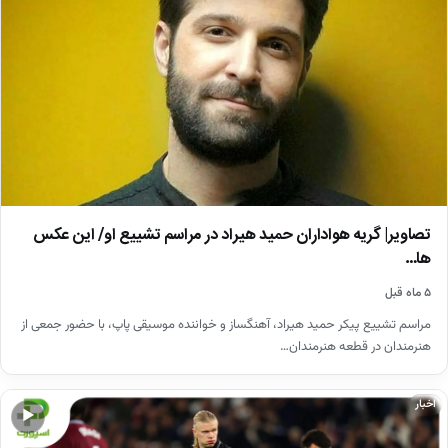
تصاویر| گریه هواداران حمید هیراد در مراسم تشییع او/ این عکس
ها…
۵ ماه قبل
مراسم تشییع پیکر حمید هیراد، آهنگساز و خواننده موسیقی پاپ، با حضور جمعی از
هنرمندان در قطعه هنرمندان…
اخبار
▶