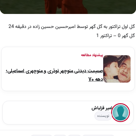
0
seconds
of
گل اول تراکتور به گل گهر توسط امیرحسین حسین زاده در دقیقه 24
40
seconds
گل گهر 0 – تراکتور 1
پیشنهاد مطالعه
صمیمت دیدنی منوچهر نوذری و منوچهری اسماعیلی؛
دهه 70
امیر قزلباش
نویسنده