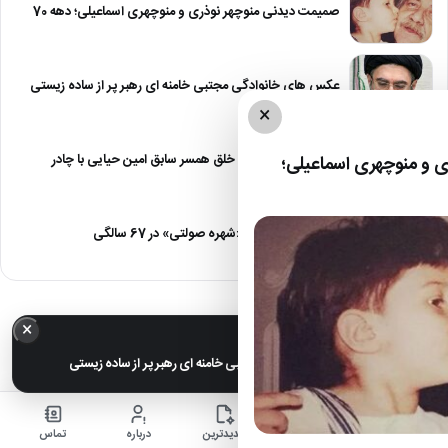
صمیمت دیدنی منوچهر نوذری و منوچهری اسماعیلی؛ دهه 70
عکس های خانوادگی مجتبی خامنه ای رهبر پر از ساده زیستی
×
عکس| نیلوفر خوش خلق همسر سابق امین حیایی با چادر
 و منوچهری اسماعیلی؛
عکس| تغییر چهره «شهره صولتی» در 67 سالگی
×
خبر مهم
عکس های خانوادگی مجتبی خامنه ای رهبر پر از ساده زیستی
خانه
اخبار
جدیدترین
درباره
تماس