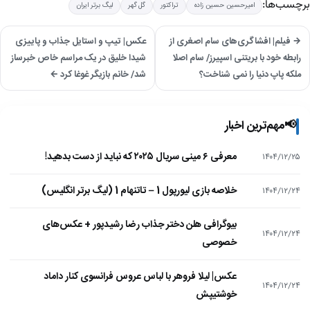
برچسب‌ها:
امیرحسین حسین زاده
تراکتور
گل گهر
لیگ برتر ایران
→ فیلم| افشاگری‌های سام اصغری از
عکس| تیپ و استایل جذاب و پاییزی
رابطه خود با بریتنی اسپیرز/ سام اصلا
شیدا خلیق در یک مراسم خاص خبرساز
ملکه پاپ دنیا را نمی شناخت؟
شد/ خانم بازیگر غوغا کرد ←
📢
مهم‌ترین اخبار
معرفی ۶ مینی سریال ۲۰۲۵ که نباید از دست بدهید!
۱۴۰۴/۱۲/۲۵
خلاصه بازی لیورپول 1 – تاتنهام 1 (لیگ برتر انگلیس)
۱۴۰۴/۱۲/۲۴
بیوگرافی هلن دختر جذاب رضا رشیدپور + عکس‌های
۱۴۰۴/۱۲/۲۴
خصوصی
عکس| لیلا فروهر با لباس عروس فرانسوی کنار داماد
۱۴۰۴/۱۲/۲۴
خوشتیپش