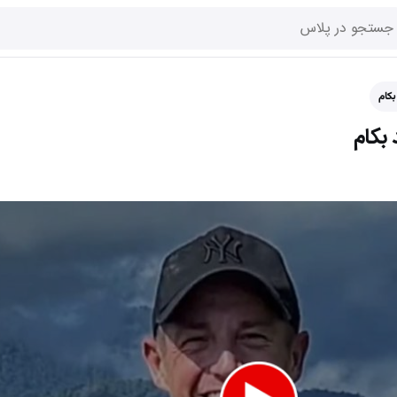
کام
بکام