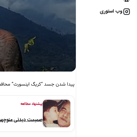
وب استوری
پیدا شدن جسد “کریگ اینسورث” محاف
پیشنهاد مطالعه
صمیمت دیدنی منوچهر نو