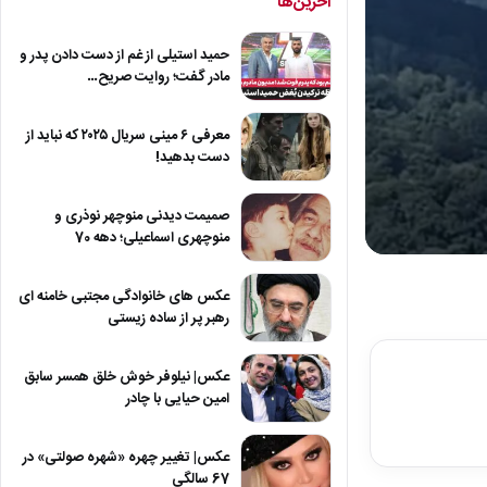
آخرین‌ها
حمید استیلی از غم از دست دادن پدر و
مادر گفت؛ روایت صریح…
معرفی ۶ مینی سریال ۲۰۲۵ که نباید از
دست بدهید!
صمیمت دیدنی منوچهر نوذری و
منوچهری اسماعیلی؛ دهه 70
0
seconds
of
عکس های خانوادگی مجتبی خامنه ای
12
رهبر پر از ساده زیستی
seconds
Volum
90%
عکس| نیلوفر خوش خلق همسر سابق
امین حیایی با چادر
عکس| تغییر چهره «شهره صولتی» در
67 سالگی