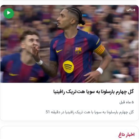
ورزشی
▶
گل چهارم بارسلونا به سویا هت‌تریک رافینیا
۵ ماه قبل
گل چهارم بارسلونا به سویا با هت تریک رافینیا در دقیقه 51
اخبار داغ