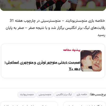
0
seconds
of
خلاصه بازی منچستریونایتد – منچسترسیتی در چارچوب هفته 31
7
minutes,
رقابت‌های لیگ برتر انگلیس برگزار شد و با نتیجه صفر – صفر به پایان
48
رسید
seconds
پیشنهاد مطالعه
صمیمت دیدنی منوچهر نوذری و منوچهری اسماعیلی؛
دهه 70
برچسب‌ها:
خلاصه بازی
لیگ برتر انگلیس
منچسترسیتی
منچستریونایتد