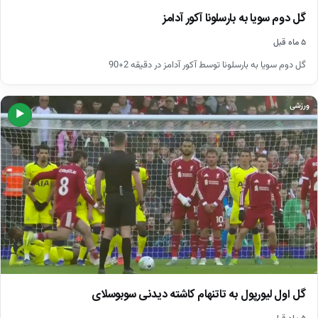
گل دوم سویا به بارسلونا آکور آدامز
۵ ماه قبل
گل دوم سویا به بارسلونا توسط آکور آدامز در دقیقه 2+90
ورزشی
▶
گل اول لیورپول به تاتنهام کاشته دیدنی سوبوسلای