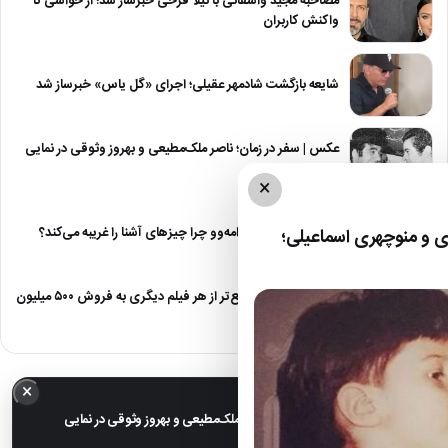
مصاحبه مجید واشقانی با نیلا فرخی خبرساز شد؛ از حواشی تا
واکنش کاربران
شایعه بازگشت شادمهر عقیلی؛ اجرای «گل یاس» خبرساز شد
عکس | سفر در زمان؛ ناصر ملک‌مطیعی و بهروز وثوقی در نمایی
از…
×
نقطه مقابل دژاوو؛ ژامه‌وو چرا چیزهای آشنا را غریبه می‌کند؟
 و منوچهری اسماعیلی؛
«مرد عنکبوتی» سریع‌تر از هر فیلم دیگری به فروش ۵۰۰ میلیون
دلاری رسید
×
خبر مهم
عکس | سفر در زمان؛ ناصر ملک‌مطیعی و بهروز وثوقی در نمایی
از فیلم «بت»